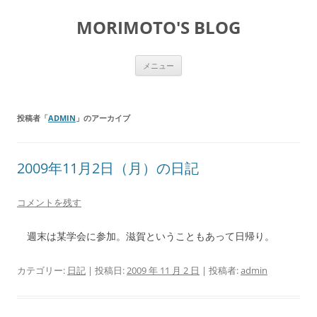
コ
ン
MORIMOTO'S BLOG
テ
ン
ツ
へ
ス
メニュー
キ
ッ
プ
投稿者「
ADMIN
」のアーカイブ
2009年11月2日（月）の日記
コメントを残す
週末は某学会
に参加。滋賀ということもあって日帰り。
カテゴリー:
日記
| 投稿日:
2009 年 11 月 2 日
|
投稿者:
admin