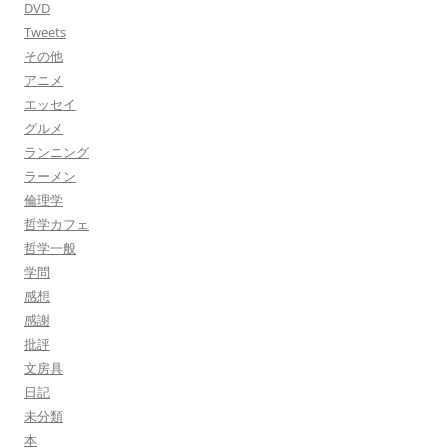
DVD
Tweets
その他
アニメ
エッセイ
グルメ
ランニング
ラーメン
倫理学
哲学カフェ
哲学一般
学問
感想
感謝
批評
文房具
日記
未分類
本