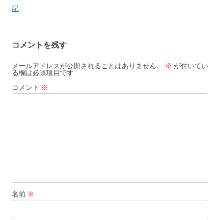
稿
記
ナ
ビ
コメントを残す
ゲ
ー
メールアドレスが公開されることはありません。
※
が付いてい
る欄は必須項目です
シ
コメント
※
ョ
ン
名前
※