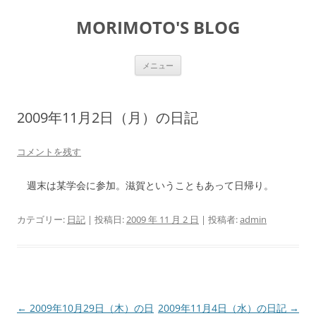
コ
ン
MORIMOTO'S BLOG
テ
ン
ツ
へ
ス
メニュー
キ
ッ
プ
2009年11月2日（月）の日記
コメントを残す
週末は某学会
に参加。滋賀ということもあって日帰り。
カテゴリー:
日記
| 投稿日:
2009 年 11 月 2 日
|
投稿者:
admin
投
←
2009年10月29日（木）の日
2009年11月4日（水）の日記
→