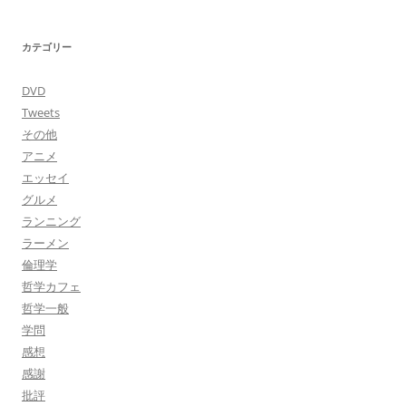
カテゴリー
DVD
Tweets
その他
アニメ
エッセイ
グルメ
ランニング
ラーメン
倫理学
哲学カフェ
哲学一般
学問
感想
感謝
批評