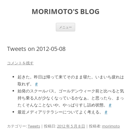
コ
ン
MORIMOTO'S BLOG
テ
ン
ツ
へ
ス
メニュー
キ
ッ
プ
Tweets on 2012-05-08
コメントを残す
起きた。昨日は帰って来てそのまま寝た。いまいち疲れは
取れず。
#
始発のスクールバス。ゴールデンウィーク前と比べると気
持ち乗る人が少なくなっているかなぁ。と思ったら、まっ
たくそんなことないや。やっぱりすし詰め状態。
#
最近メディアリテラシーについてよく考える。
#
カテゴリー:
Tweets
| 投稿日:
2012 年 5 月 8 日
|
投稿者:
morimoto