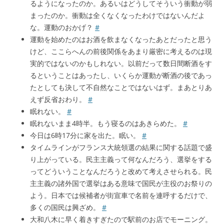
るようになったのか。あるいはどうしてそういう衝動が弱
まったのか。衝動は全くなくなったわけではないんだよ
な。運動のおかげ？
#
運動を始めたのはお酒を飲まなくなったあとだったと思う
けど、ここらへんの前後関係をあまり厳密に考えるのは現
実的ではないのかもしれない。以前だって数日間断酒をす
るということはあったし、いくらか運動が断酒の後であっ
たとしても決して不自然なことではないはず。まあとりあ
えず反省おわり。
#
眠れない。
#
眠れないまま4時半。もう寝るのはあきらめた。
#
今日は6時17分に家を出た。眠い。
#
タイムラインがフランス大統領選の結果に関する話題で盛
り上がっている。民主主義って何なんだろう、選挙をする
ってどういうことなんだろうと改めて考えさせられる。民
主主義の諸外国で選挙はある意味で国民が主役のお祭りの
よう。日本では候補者が街宣車で名前を連呼するだけで、
多くの国民は興ざめ。
#
大和八木に早く着きすぎたので駅前のお店でモーニング。