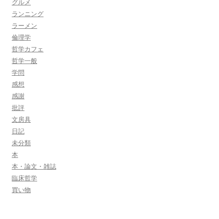
グルメ
ランニング
ラーメン
倫理学
哲学カフェ
哲学一般
学問
感想
感謝
批評
文房具
日記
未分類
本
本・論文・雑誌
臨床哲学
買い物