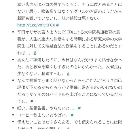
狭い店内がタバコの煙でもくもく。もう二度と来ることは
ないと思う。喫茶店ではなくてグリルのお店のようだから
新聞も置いていないし。味と値段は悪くない。
http://t.co/vnlvKFCX
#
平田オリザの言うようにCSCDによる大学院共通教育の意
義が、人生の重大な決断をする時期にある研究大学の大学
院生に対して文理融合型の授業をすることにあるのだとす
れば…。
#
あんなに準備したのに、今日はなんだかうまく話せなかっ
た。あと教室を暗くしすぎたのもいかんかった。反省点は
少なくない。精進すべし。
#
なんで授業でうまく話せなかったらへこむんだろう？自己
評価が下がるからだろうか？準備し過ぎるのがいけないの
だろうか？その分ハードルを上げることになっているだろ
うし。
#
眠い。某報告書、やらないと…。
#
コーヒー飲まないとやばい。
#
伝えたいことはたくさんある。でも伝えられることには限
りがある。だから苦しむ。
#