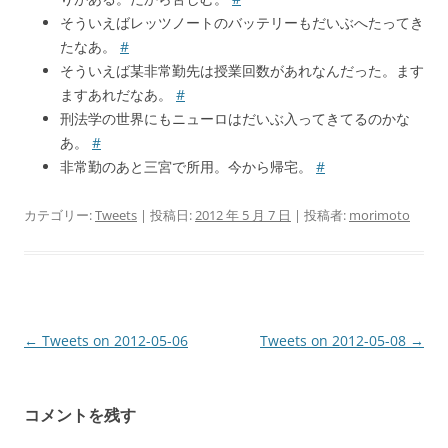
そういえばレッツノートのバッテリーもだいぶへたってき
たなあ。
#
そういえば某非常勤先は授業回数があれなんだった。ます
ますあれだなあ。
#
刑法学の世界にもニューロはだいぶ入ってきてるのかな
あ。
#
非常勤のあと三宮で所用。今から帰宅。
#
カテゴリー:
Tweets
| 投稿日:
2012 年 5 月 7 日
|
投稿者:
morimoto
投
←
Tweets on 2012-05-06
Tweets on 2012-05-08
→
稿
ナ
コメントを残す
ビ