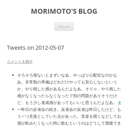
コ
ン
MORIMOTO'S BLOG
テ
ン
ツ
へ
ス
メニュー
キ
ッ
プ
Tweets on 2012-05-07
コメントを残す
そろそろ寝ないとまずいなあ。やっぱり心配症なのかな
あ。非常勤の準備はどれだけやっても安心しないという
か、やり残した感があるんだよなあ。そりゃ、やり残した
感がなくなったらなくなったで別の問題がありそうだけ
ど、もう少し達成感があってもいいと思うんだよなあ。
#
一昨日の反省会の続き。反省会の反省は昨日したけど、も
う一つ見落としていた点があった。音楽を聴くなどしてお
酒が飲みたくなった時に飲むというのはどうして我慢でき