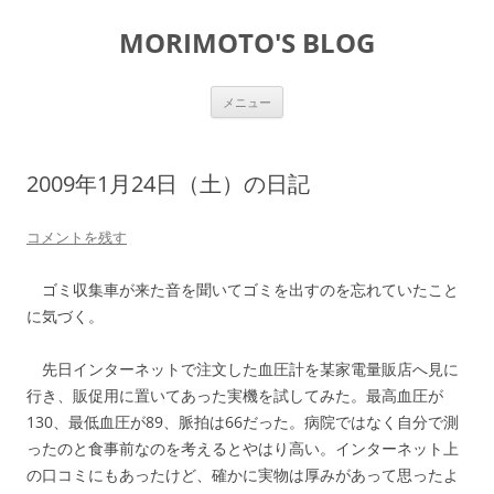
コ
ン
MORIMOTO'S BLOG
テ
ン
ツ
へ
ス
メニュー
キ
ッ
プ
2009年1月24日（土）の日記
コメントを残す
ゴミ収集車が来た音を聞いてゴミを出すのを忘れていたこと
に気づく。
先日インターネットで注文した血圧計を某家電量販店へ見に
行き、販促用に置いてあった実機を試してみた。最高血圧が
130、最低血圧が89、脈拍は66だった。病院ではなく自分で測
ったのと食事前なのを考えるとやはり高い。インターネット上
の口コミにもあったけど、確かに実物は厚みがあって思ったよ