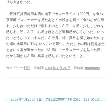
りも大きかった。
阪神百貨店梅田本店の地下でカレーライス（290円）を食べ
茶屋町でスニーカーを見たあとイカ焼きを買って食べながら帰
る。少し歩いただけで疲れるのと、左手、左足に少ししびれを
感じる。逆に右手、右足はほとんど違和感がなくなった。いっ
たいどうなっているんだ。左半身に特に異常を感じ始めたのは
先週の水曜日にTAをやっている最中。ただしその日は朝起きた
ときに左肩が重かったので左肩にモーラステープを貼った日。
だから朝から左肩に異常は感じていたということ。
カテゴリー:
日記
| 投稿日:
2009 年 1 月 24 日
|
投稿者:
morimoto
投
←
2009年1月23日（金）の日記
2009年1月25日（日）の日記
→
稿