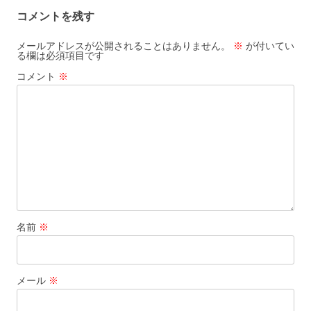
ナ
コメントを残す
ビ
ゲ
メールアドレスが公開されることはありません。
※
が付いてい
る欄は必須項目です
ー
コメント
※
シ
ョ
ン
名前
※
メール
※