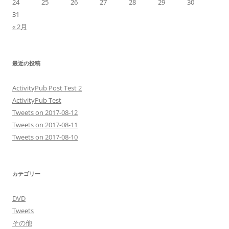
24
25
26
27
28
29
30
31
« 2月
最近の投稿
ActivityPub Post Test 2
ActivityPub Test
Tweets on 2017-08-12
Tweets on 2017-08-11
Tweets on 2017-08-10
カテゴリー
DVD
Tweets
その他