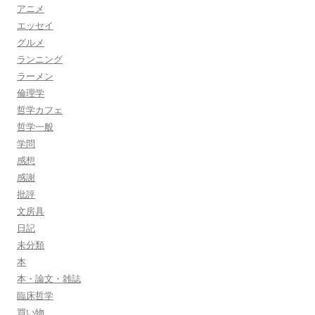
アニメ
エッセイ
グルメ
ランニング
ラーメン
倫理学
哲学カフェ
哲学一般
学問
感想
感謝
批評
文房具
日記
未分類
本
本・論文・雑誌
臨床哲学
買い物