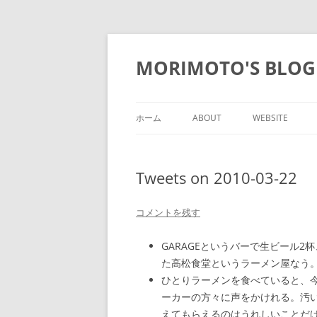
コ
ン
テ
MORIMOTO'S BLOG
ン
ツ
へ
ス
キ
ッ
ホーム
ABOUT
WEBSITE
プ
Tweets on 2010-03-22
コメントを残す
GARAGEというバーで生ビール
た高松食堂というラーメン屋なう
ひとりラーメンを食べていると、
ーカーの方々に声をかけれる。汚
えてもらえるのはうれしいことだ