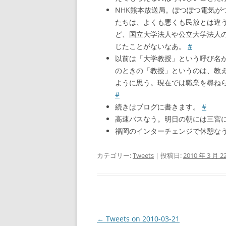
NHK熊本放送局。ぽつぽつ電気が
たちは、よくも悪くも民放とは違
ど、国立大学法人や公立大学法人
じたことがないなあ。
#
以前は「大学教授」という呼び名
のときの「教授」というのは、教
ように思う。現在では職業を尋ね
#
続きはブログに書きます。
#
高速バスなう。明日の朝には三宮
福岡のインターチェンジで休憩な
カテゴリー:
Tweets
| 投稿日:
2010 年 3 月 2
投
←
Tweets on 2010-03-21