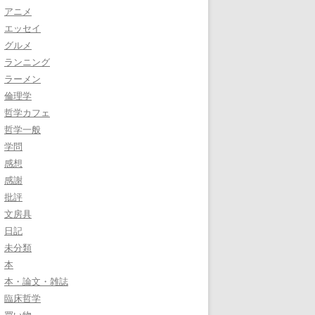
アニメ
エッセイ
グルメ
ランニング
ラーメン
倫理学
哲学カフェ
哲学一般
学問
感想
感謝
批評
文房具
日記
未分類
本
本・論文・雑誌
臨床哲学