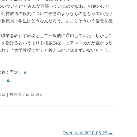
ついついるけどみんな頑張っているのかなあ。NHKのひと
う公営放送の役割について信念のようなものをもっていたけ
の教職員・学生はどうなんだろう。あまりそういう信念を感
が職業を表わす表現として一般的に通用していた。しかしこ
えを授けるというよりも権威的なニュアンスの方が強かった
られて「大学教授です」と答えるひとはまずいないだろう。
に着く予定。
#
う。
#
2 日
|
投稿者:
morimoto
Tweets on 2010-03-23
→