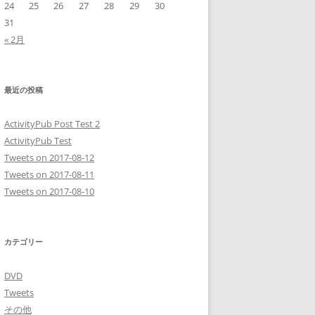
24
25
26
27
28
29
30
31
« 2月
最近の投稿
ActivityPub Post Test 2
ActivityPub Test
Tweets on 2017-08-12
Tweets on 2017-08-11
Tweets on 2017-08-10
カテゴリー
DVD
Tweets
その他