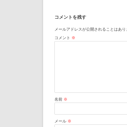
稿
ナ
コメントを残す
ビ
ゲ
メールアドレスが公開されることはあり
ー
コメント
※
シ
ョ
ン
名前
※
メール
※