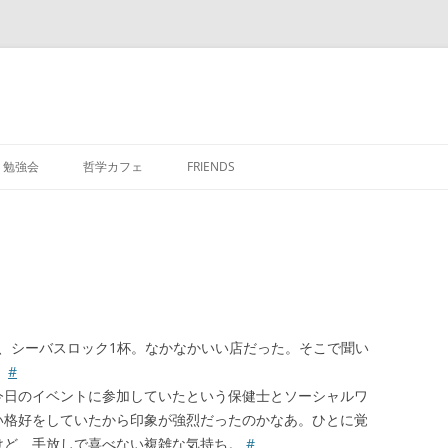
勉強会
哲学カフェ
FRIENDS
2杯、シーバスロック1杯。なかなかいい店だった。そこで聞い
。
#
今日のイベントに参加していたという保健士とソーシャルワ
い格好をしていたから印象が強烈だったのかなあ。ひとに覚
けど、手放しで喜べない複雑な気持ち。
#