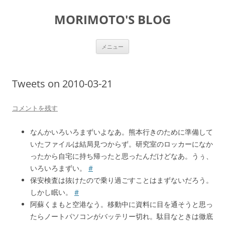
コ
ン
MORIMOTO'S BLOG
テ
ン
ツ
へ
ス
メニュー
キ
ッ
プ
Tweets on 2010-03-21
コメントを残す
なんかいろいろまずいよなあ。熊本行きのために準備して
いたファイルは結局見つからず。研究室のロッカーになか
ったから自宅に持ち帰ったと思ったんだけどなあ。うぅ、
いろいろまずい。
#
保安検査は抜けたので乗り過ごすことはまずないだろう。
しかし眠い。
#
阿蘇くまもと空港なう。移動中に資料に目を通そうと思っ
たらノートパソコンがバッテリー切れ。駄目なときは徹底