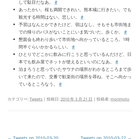
して駄目だなあ。
#
あったかい。桜も満開できれい。熊本城に行きたい。でも
観光する時間はない。悲しい。
#
予習はなんとかできたけど、宿はなし。そもそも市街地ま
での帰りのバスがないことにいま気づいた。歩くか。
#
懇親会も終わり歩いて市街地へ向かっているところ。1時
間半ぐらいかかるらしい。
#
ひとりでどこかに飲みに行こうと思っているんだけど、日
本でも飲み屋でネットが使えるといいのになあ。
#
泊まろうと思っていたサウナの場所がわかるところまで歩
いて来たので、交番で歓楽街の場所を尋ね、そこへ向かっ
ているところなう。
#
カテゴリー:
Tweets
| 投稿日:
2010 年 3 月 21 日
|
投稿者:
morimoto
投
←
Tweets on 2010-03-20
Tweets on 2010-03-22
→