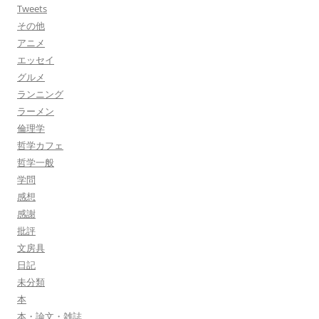
Tweets
その他
アニメ
エッセイ
グルメ
ランニング
ラーメン
倫理学
哲学カフェ
哲学一般
学問
感想
感謝
批評
文房具
日記
未分類
本
本・論文・雑誌