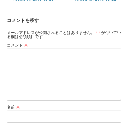
稿
ナ
コメントを残す
ビ
ゲ
メールアドレスが公開されることはありません。
※
が付いてい
る欄は必須項目です
ー
コメント
※
シ
ョ
ン
名前
※