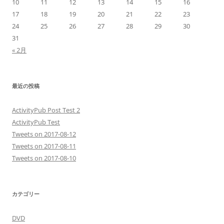
10
11
12
13
14
15
16
17
18
19
20
21
22
23
24
25
26
27
28
29
30
31
« 2月
最近の投稿
ActivityPub Post Test 2
ActivityPub Test
Tweets on 2017-08-12
Tweets on 2017-08-11
Tweets on 2017-08-10
カテゴリー
DVD