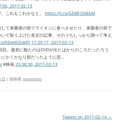
7:06, 2017-02-13
で、これもこれかなと。
https://t.co/SZdB1DXkSM
殺して来園者の前でライオンに食べさせたり、来園者の前で
ついて取り上げた長文の記事。そのうちしっかり調べて考え
t.co/hDoH5ZokfO
11:20:17, 2017-02-13
2回目。最初に観たのはDVDが出たばかりのころだったろう
とにかくかなり前だったように思…
s
#映画
23:38:30, 2017-02-13
3 日
|
投稿者:
morimoto
Tweets on 2017-02-14
→