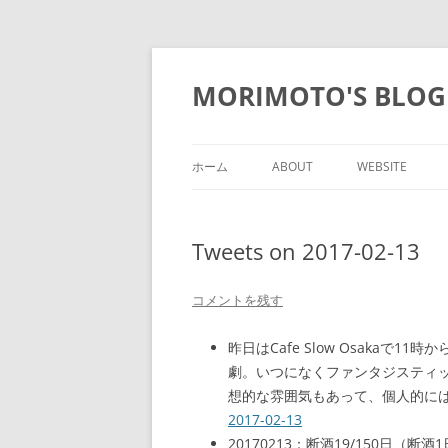
コ
ン
テ
MORIMOTO'S BLOG
ン
ツ
へ
ス
キ
ッ
ホーム
ABOUT
WEBSITE
プ
Tweets on 2017-02-13
コメントを残す
昨日はCafe Slow Osakaで11
劇。いつになくファンタジスティック
想的な雰囲気もあって、個人的に
2017-02-13
20170213：断酒19/150日（断