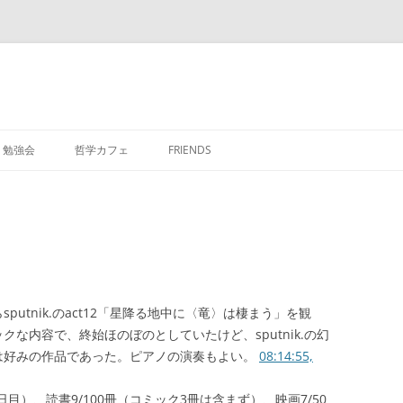
勉強会
哲学カフェ
FRIENDS
時からsputnik.のact12「星降る地中に〈竜〉は棲まう」を観
な内容で、終始ほのぼのとしていたけど、sputnik.の幻
は好みの作品であった。ピアノの演奏もよい。
08:14:55,
酒1日目）、読書9/100冊（コミック3冊は含まず）、映画7/50