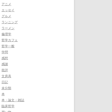
アニメ
エッセイ
グルメ
ランニング
ラーメン
倫理学
哲学カフェ
哲学一般
学問
感想
感謝
批評
文房具
日記
未分類
本
本・論文・雑誌
臨床哲学