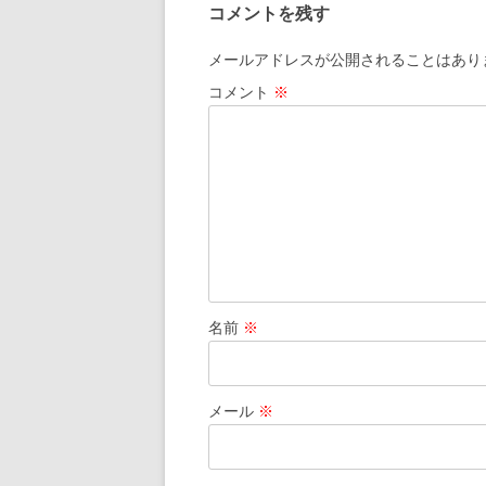
コメントを残す
ビ
ゲ
メールアドレスが公開されることはあり
ー
コメント
※
シ
ョ
ン
名前
※
メール
※