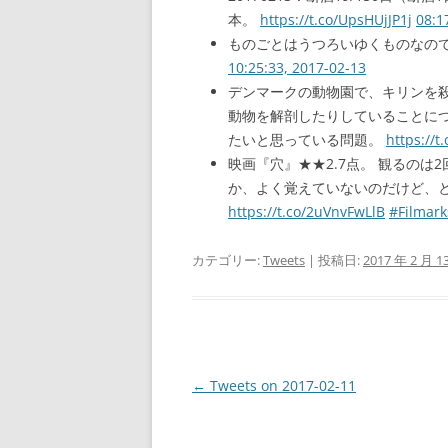
本。
https://t.co/UpsHUjJP1j
08:1
ものごとはうつろいゆくものなの
10:25:33, 2017-02-13
デンマークの動物園で、キリンを
動物を解剖したりしていることに
たいと思っている問題。
https://
映画『穴』★★2.7点。 観るのは
か、よく覚えていないのだけど、
https://t.co/2uVnvFwLlB
#Filmark
カテゴリー:
Tweets
| 投稿日:
2017 年 2 月 1
投
←
Tweets on 2017-02-11
稿
ナ