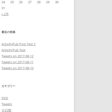
24
25
26
27
28
29
30
31
« 2月
最近の投稿
ActivityPub Post Test 2
ActivityPub Test
Tweets on 2017-08-12
Tweets on 2017-08-11
Tweets on 2017-08-10
カテゴリー
DVD
Tweets
その他