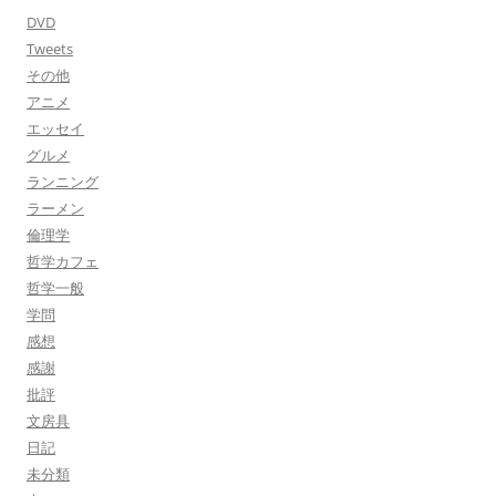
DVD
Tweets
その他
アニメ
エッセイ
グルメ
ランニング
ラーメン
倫理学
哲学カフェ
哲学一般
学問
感想
感謝
批評
文房具
日記
未分類