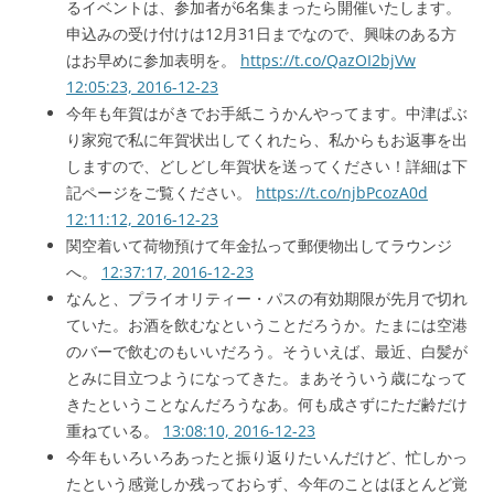
るイベントは、参加者が6名集まったら開催いたします。
申込みの受け付けは12月31日までなので、興味のある方
はお早めに参加表明を。
https://t.co/QazOI2bjVw
12:05:23, 2016-12-23
今年も年賀はがきでお手紙こうかんやってます。中津ぱぶ
り家宛で私に年賀状出してくれたら、私からもお返事を出
しますので、どしどし年賀状を送ってください！詳細は下
記ページをご覧ください。
https://t.co/njbPcozA0d
12:11:12, 2016-12-23
関空着いて荷物預けて年金払って郵便物出してラウンジ
へ。
12:37:17, 2016-12-23
なんと、プライオリティー・パスの有効期限が先月で切れ
ていた。お酒を飲むなということだろうか。たまには空港
のバーで飲むのもいいだろう。そういえば、最近、白髪が
とみに目立つようになってきた。まあそういう歳になって
きたということなんだろうなあ。何も成さずにただ齢だけ
重ねている。
13:08:10, 2016-12-23
今年もいろいろあったと振り返りたいんだけど、忙しかっ
たという感覚しか残っておらず、今年のことはほとんど覚