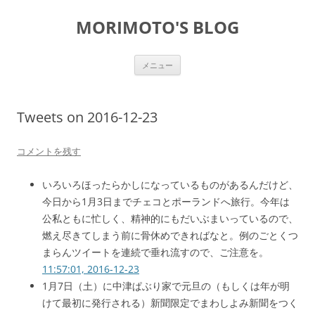
コ
ン
MORIMOTO'S BLOG
テ
ン
ツ
へ
ス
メニュー
キ
ッ
プ
Tweets on 2016-12-23
コメントを残す
いろいろほったらかしになっているものがあるんだけど、
今日から1月3日までチェコとポーランドへ旅行。今年は
公私ともに忙しく、精神的にもだいぶまいっているので、
燃え尽きてしまう前に骨休めできればなと。例のごとくつ
まらんツイートを連続で垂れ流すので、ご注意を。
11:57:01, 2016-12-23
1月7日（土）に中津ぱぶり家で元旦の（もしくは年が明
けて最初に発行される）新聞限定でまわしよみ新聞をつく