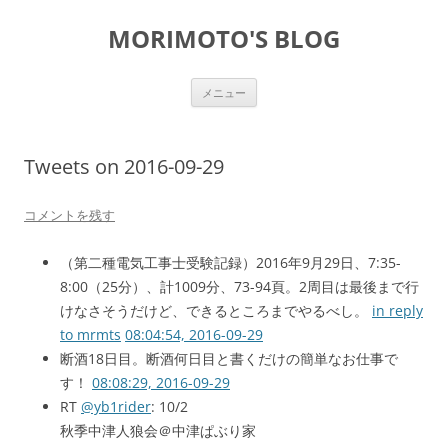
コ
ン
MORIMOTO'S BLOG
テ
ン
ツ
へ
ス
メニュー
キ
ッ
プ
Tweets on 2016-09-29
コメントを残す
（第二種電気工事士受験記録）2016年9月29日、7:35-
8:00（25分）、計1009分、73-94頁。2周目は最後まで行
けなさそうだけど、できるところまでやるべし。
in reply
to mrmts
08:04:54, 2016-09-29
断酒18日目。断酒何日目と書くだけの簡単なお仕事で
す！
08:08:29, 2016-09-29
RT
@yb1rider
: 10/2
秋季中津人狼会＠中津ぱぶり家