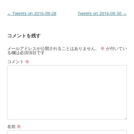
投
←
Tweets on 2016-09-28
Tweets on 2016-09-30
→
稿
ナ
コメントを残す
ビ
ゲ
メールアドレスが公開されることはありません。
※
が付いてい
る欄は必須項目です
ー
コメント
※
シ
ョ
ン
名前
※