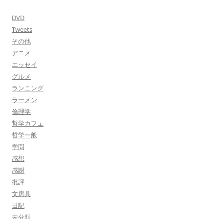
DVD
Tweets
その他
アニメ
エッセイ
グルメ
ランニング
ラーメン
倫理学
哲学カフェ
哲学一般
学問
感想
感謝
批評
文房具
日記
未分類