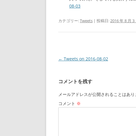
08-03
カテゴリー:
Tweets
| 投稿日:
2016 年 8 月 3
投
←
Tweets on 2016-08-02
稿
ナ
コメントを残す
ビ
ゲ
メールアドレスが公開されることはあり
ー
コメント
※
シ
ョ
ン