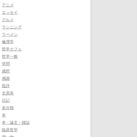
アニメ
エッセイ
グルメ
ランニング
ラーメン
倫理学
哲学カフェ
哲学一般
学問
感想
感謝
批評
文房具
日記
未分類
本
本・論文・雑誌
臨床哲学