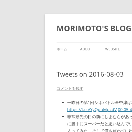
コ
ン
テ
MORIMOTO'S BLOG
ン
ツ
へ
ス
キ
ッ
ホーム
ABOUT
WEBSITE
プ
Tweets on 2016-08-03
コメントを残す
一昨日の第1回シネバトル＠中津
https://t.co/YyQpuMpcdV
00:05:
非常勤先の目の前にしまむらがあ
に勝手にスーパーだと思い込んで
入ってみた。そして何も買わずに