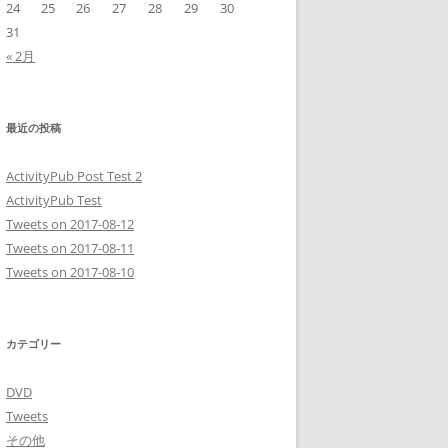
24
25
26
27
28
29
30
31
« 2月
最近の投稿
ActivityPub Post Test 2
ActivityPub Test
Tweets on 2017-08-12
Tweets on 2017-08-11
Tweets on 2017-08-10
カテゴリー
DVD
Tweets
その他