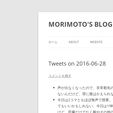
コ
ン
テ
MORIMOTO'S BLOG
ン
ツ
へ
ス
キ
ッ
ホーム
ABOUT
WEBSITE
プ
Tweets on 2016-06-28
コメントを残す
声が出なくなったので、非常勤先
ないんだけど、背に腹はかえられ
今日は2コマともほぼ無声で授業。
てもいいかもしれない。今日は19
けど、肝臓だけでなく喉やその他