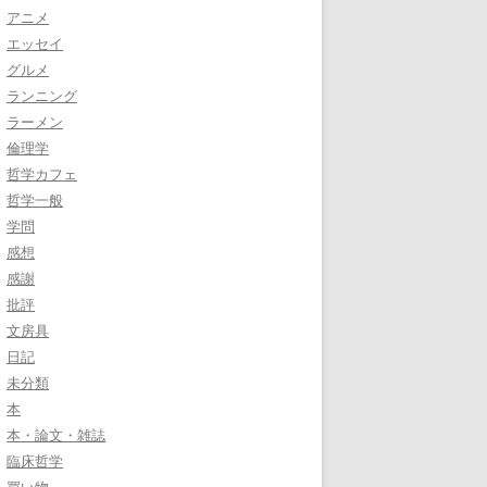
アニメ
エッセイ
グルメ
ランニング
ラーメン
倫理学
哲学カフェ
哲学一般
学問
感想
感謝
批評
文房具
日記
未分類
本
本・論文・雑誌
臨床哲学