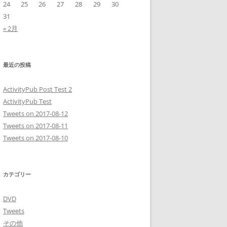
24
25
26
27
28
29
30
31
« 2月
最近の投稿
ActivityPub Post Test 2
ActivityPub Test
Tweets on 2017-08-12
Tweets on 2017-08-11
Tweets on 2017-08-10
カテゴリー
DVD
Tweets
その他