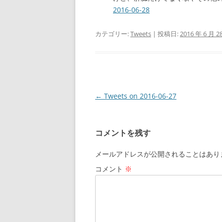
2016-06-28
カテゴリー:
Tweets
| 投稿日:
2016 年 6 月 2
投
←
Tweets on 2016-06-27
稿
ナ
コメントを残す
ビ
ゲ
メールアドレスが公開されることはあり
ー
コメント
※
シ
ョ
ン