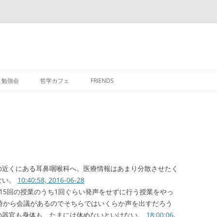
勉強会
哲学カフェ
FRIENDS
の近くにある耳鼻咽喉科へ。医療情報はあまり分散させたく
ない。
10:40:58, 2016-06-28
15回の授業のうち1回ぐらい発声をせずに行う授業をやっ
時から会議があるのでそちらではいくらか声を出すだろう
の器官も身体も、たまには休めないといけない。
18:00:06,