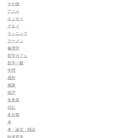
その他
アニメ
エッセイ
グルメ
ランニング
ラーメン
倫理学
哲学カフェ
哲学一般
学問
感想
感謝
批評
文房具
日記
未分類
本
本・論文・雑誌
臨床哲学