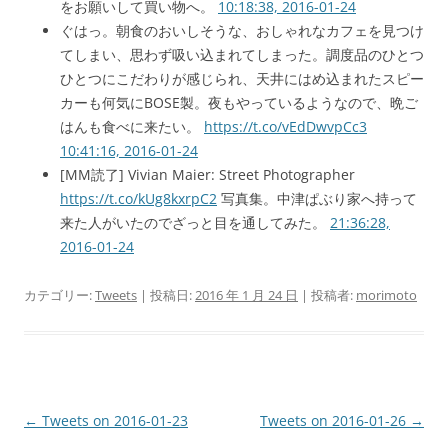
をお願いして買い物へ。
10:18:38, 2016-01-24
ぐはっ。朝食のおいしそうな、おしゃれなカフェを見つけ
てしまい、思わず吸い込まれてしまった。調度品のひとつ
ひとつにこだわりが感じられ、天井にはめ込まれたスピー
カーも何気にBOSE製。夜もやっているようなので、晩ご
はんも食べに来たい。
https://t.co/vEdDwvpCc3
10:41:16, 2016-01-24
[MM読了] Vivian Maier: Street Photographer
https://t.co/kUg8kxrpC2
写真集。中津ぱぶり家へ持って
来た人がいたのでざっと目を通してみた。
21:36:28,
2016-01-24
カテゴリー:
Tweets
| 投稿日:
2016 年 1 月 24 日
|
投稿者:
morimoto
投
←
Tweets on 2016-01-23
Tweets on 2016-01-26
→