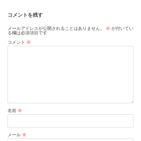
稿
ナ
コメントを残す
ビ
ゲ
メールアドレスが公開されることはありません。
※
が付いてい
る欄は必須項目です
ー
コメント
※
シ
ョ
ン
名前
※
メール
※