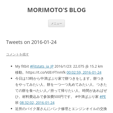
コ
ン
MORIMOTO'S BLOG
テ
ン
ツ
へ
ス
メニュー
キ
ッ
プ
Tweets on 2016-01-24
コメントを残す
My fitbit
#Fitstats_ja_JP
2016/1/23: 22,075 歩 15.2 km
移動。https://t.co/VdErFTnmfk
00:02:59, 2016-01-24
今日は13時から中津ぱぶり家で餅つきをします。餅つき
をやってみたい人、餅を一つ一つ丸めてみたい人、つきた
ての餅を食べたい人／持って帰りたい人、時間があればぜ
ひ。材料費込みで参加費500円です。 #中津ぱぶり家
#PE
班
08:32:02, 2016-01-24
近所のバイク屋さんにパンク修理とエンジンオイルの交換