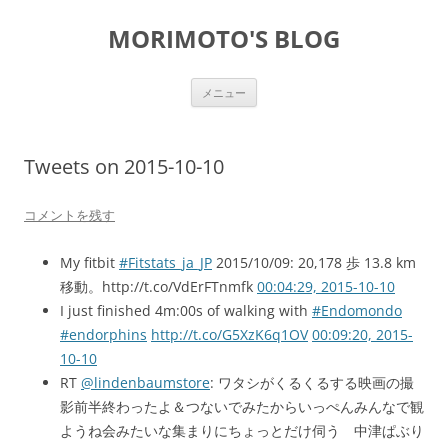
コ
ン
MORIMOTO'S BLOG
テ
ン
ツ
へ
ス
メニュー
キ
ッ
プ
Tweets on 2015-10-10
コメントを残す
My fitbit
#Fitstats_ja_JP
2015/10/09: 20,178 歩 13.8 km
移動。http://t.co/VdErFTnmfk
00:04:29, 2015-10-10
I just finished 4m:00s of walking with
#Endomondo
#endorphins
http://t.co/G5XzK6q1OV
00:09:20, 2015-
10-10
RT
@lindenbaumstore
: ワタシがくるくるする映画の撮
影前半終わったよ＆つないでみたからいっぺんみんなで観
ようね会みたいな集まりにちょっとだけ伺う 中津ぱぶり