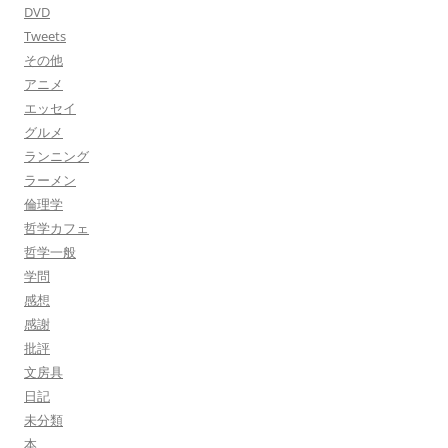
DVD
Tweets
その他
アニメ
エッセイ
グルメ
ランニング
ラーメン
倫理学
哲学カフェ
哲学一般
学問
感想
感謝
批評
文房具
日記
未分類
本