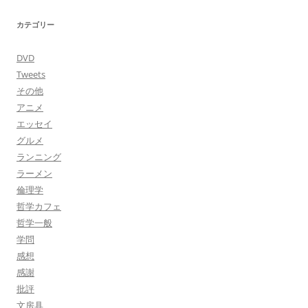
カテゴリー
DVD
Tweets
その他
アニメ
エッセイ
グルメ
ランニング
ラーメン
倫理学
哲学カフェ
哲学一般
学問
感想
感謝
批評
文房具