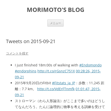
コ
ン
MORIMOTO'S BLOG
テ
ン
ツ
へ
ス
メニュー
キ
ッ
プ
Tweets on 2015-09-21
コメントを残す
I just finished 18m:00s of walking with
#Endomondo
#endorphins
http://t.co/rGsnzC751X
00:28:26, 2015-
09-21
2015年9月20日のFitbit
#Fitstats_ja_JP
：歩数：11,245 距
離：7.7 km。
http://t.co/VdErFTnmfk
01:01:47, 2015-
09-21
ストローマン（わら人形論法）がここまで多いのはどうし
てなんだろう。たんに論理的に物事を考える訓練を受けて