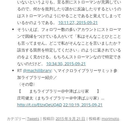
いないというよりも、至る所にストローマンが充満してい
るので、何かを批判したり誰かに反論したりするというの
はストローマンのようにやることであると覚えてしまって
いるかのようである。
10:11:27, 2015-09-21
そういえば、フォロワー数の多いアカウントにストローマ
ンで因縁をつけている人がいて「私はそんなことひとこと
も言ってません。どこで私がそんなことを言いましたか？
該当する箇所を特定してください」のように返されている
のをよく見かける。もちろんストローマンなので特定でき
ないのだけど。
10:34:30, 2015-09-21
RT
@machilibrary
: ＼マイクロライブラリーサミット参
加ライブラリー紹介／
〈その⑫〉
【 まちライブラリー@中津ぱぶり家 】
庄司健太（まちライブラリー＠中津ぱぶり家）…
http://t.co/EtzxOeUQAD
22:10:19, 2015-09-21
カテゴリー:
Tweets
| 投稿日:
2015 年 9 月 21 日
|
投稿者:
morimoto