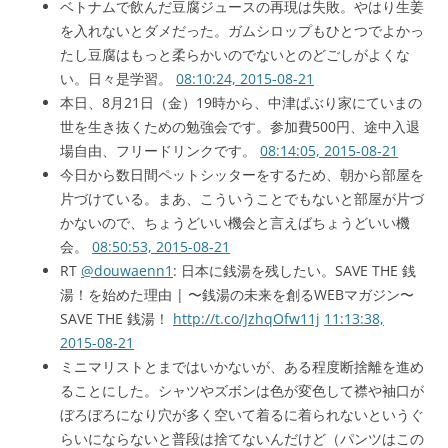
ベトナムで飲んだ豆腐ジュースの再現は失敗。やはり生姜
を入れないとダメだった。ガムシロップもひとつでよかっ
たし豆腐はもっと柔らかいのでないとのどごしがよくな
い。日々是学習。
08:10:24, 2015-08-21
本日、8月21日（金）19時から、中津ぱぶり家にていまの
世を生き抜くための勉強会です。参加費500円、途中入退
場自由、フリードリンクです。
08:14:05, 2015-08-21
今日から数日間ペットシッターをするため、朝から部屋を
片づけている。まあ、こういうことでもないと部屋が片づ
かないので、ちょうどいい機会と言えばちょうどいい機
会。
08:50:53, 2015-08-21
RT
@douwaenn1
: 日本に銭湯を残したい。SAVE THE 銭
湯！を始めた理由 | 〜銭湯の未来を創るWEBマガジン〜
SAVE THE 銭湯！
http://t.co/JzhqOfw11j
11:13:38,
2015-08-21
ミニマリストとまではいかないが、ある程度断捨離を進め
ることにした。シャツやズボンは色が変色して襟や袖口が
ぼろぼろになり穴が多く空いて着るに着られないというぐ
らいにならないと普段は捨てないんだけど（パンツはこの