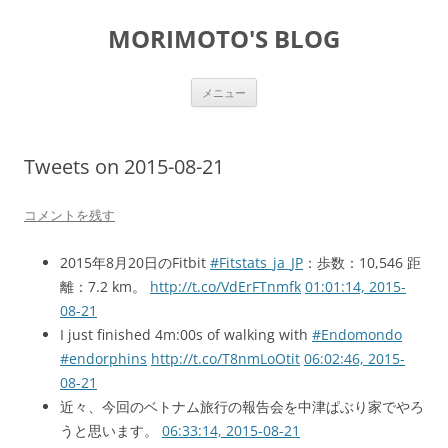
コ
ン
MORIMOTO'S BLOG
テ
ン
ツ
へ
ス
メニュー
キ
ッ
プ
Tweets on 2015-08-21
コメントを残す
2015年8月20日のFitbit
#Fitstats_ja_JP
：歩数：10,546 距
離：7.2 km。
http://t.co/VdErFTnmfk
01:01:14, 2015-
08-21
I just finished 4m:00s of walking with
#Endomondo
#endorphins
http://t.co/T8nmLoOtit
06:02:46, 2015-
08-21
近々、今回のベトナム旅行の報告会を中津ぱぶり家でやろ
うと思います。
06:33:14, 2015-08-21