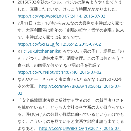
20150702今朝のバジル。バジルの芽もようやく出てきま
した。直播したせいか、けっこう時間がかかりました。
http://t.co/Wp9wpIdLn0
07:24:14, 2015-07-02
7月11日（土）18時からみんなの大喜利＠中津ぱぶり家で
す。大喜利開催は昨年の「劇場の哲学／哲学の劇場」以来
で、中津ぱぶり家では初めてです。
http://t.co/f5cH2Cgjfo
12:35:42, 2015-07-02
RT
@Sukuitohananika
: ろすのん（男の子）。語尾に「の
ん」がつく。農林水産庁、消費者庁。この子は何だろう？
食べ残しの幽霊か何か？ なぜ男の子を強調？
http://t.co/rCYNipt7dt
14:07:40, 2015-07-02
なんやとー！さっそく虫に食われとるがな！20150702今
夕の大豆。
http://t.co/8nFV7uK6Av
18:56:42, 2015-07-
02
「安全保障関連法案に反対する学者の会」の賛同者リスト
を眺めていると、どうも人文社会科学系の人が目立ってい
る。呼びかけ人の分野が極端に偏っているというわけでも
なく、こういうのを見ていると文系学部廃止論も出てくる
よなあと。
http://t.co/qL4W8PzlOv
19:26:17, 2015-07-