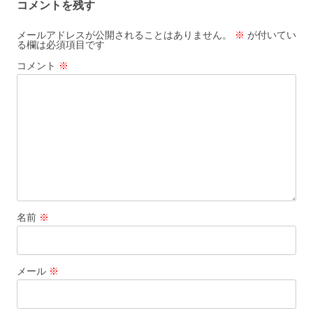
コメントを残す
ビ
ゲ
メールアドレスが公開されることはありません。
※
が付いてい
る欄は必須項目です
ー
コメント
※
シ
ョ
ン
名前
※
メール
※