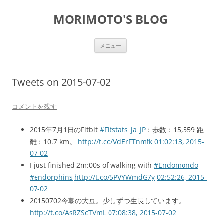
コ
ン
MORIMOTO'S BLOG
テ
ン
ツ
へ
ス
メニュー
キ
ッ
プ
Tweets on 2015-07-02
コメントを残す
2015年7月1日のFitbit
#Fitstats_ja_JP
：歩数：15,559 距
離：10.7 km。
http://t.co/VdErFTnmfk
01:02:13, 2015-
07-02
I just finished 2m:00s of walking with
#Endomondo
#endorphins
http://t.co/5PVYWmdG7y
02:52:26, 2015-
07-02
20150702今朝の大豆。少しずつ生長しています。
http://t.co/AsRZScTVmL
07:08:38, 2015-07-02