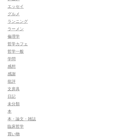
エッセイ
グルメ
ランニング
ラーメン
倫理学
哲学カフェ
哲学一般
学問
感想
感謝
批評
文房具
日記
未分類
本
本・論文・雑誌
臨床哲学
買い物