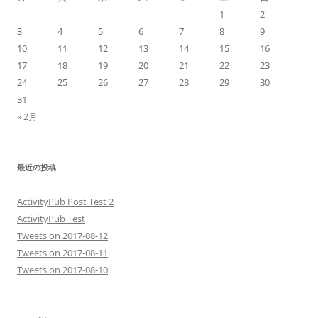
1
2
3
4
5
6
7
8
9
10
11
12
13
14
15
16
17
18
19
20
21
22
23
24
25
26
27
28
29
30
31
« 2月
最近の投稿
ActivityPub Post Test 2
ActivityPub Test
Tweets on 2017-08-12
Tweets on 2017-08-11
Tweets on 2017-08-10