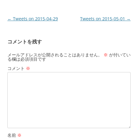
投
←
Tweets on 2015-04-29
Tweets on 2015-05-01
→
稿
ナ
コメントを残す
ビ
ゲ
メールアドレスが公開されることはありません。
※
が付いてい
る欄は必須項目です
ー
コメント
※
シ
ョ
ン
名前
※