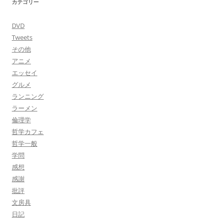
カテゴリー
DVD
Tweets
その他
アニメ
エッセイ
グルメ
ランニング
ラーメン
倫理学
哲学カフェ
哲学一般
学問
感想
感謝
批評
文房具
日記