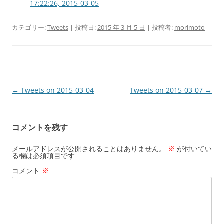
17:22:26, 2015-03-05
カテゴリー:
Tweets
| 投稿日:
2015 年 3 月 5 日
|
投稿者:
morimoto
投
←
Tweets on 2015-03-04
Tweets on 2015-03-07
→
稿
ナ
コメントを残す
ビ
ゲ
メールアドレスが公開されることはありません。
※
が付いてい
る欄は必須項目です
ー
コメント
※
シ
ョ
ン