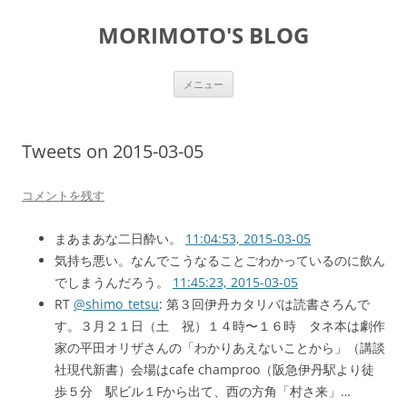
コ
ン
MORIMOTO'S BLOG
テ
ン
ツ
へ
ス
メニュー
キ
ッ
プ
Tweets on 2015-03-05
コメントを残す
まあまあな二日酔い。
11:04:53, 2015-03-05
気持ち悪い。なんでこうなることごわかっているのに飲ん
でしまうんだろう。
11:45:23, 2015-03-05
RT
@shimo_tetsu
: 第３回伊丹カタリバは読書さろんで
す。３月２１日（土 祝）１４時〜１６時 タネ本は劇作
家の平田オリザさんの「わかりあえないことから」（講談
社現代新書）会場はcafe champroo（阪急伊丹駅より徒
歩５分 駅ビル１Fから出て、西の方角「村さ来」…