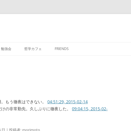
勉強会
哲学カフェ
FRIENDS
用。もう徹夜はできない。
04:51:29, 2015-02-14
だけの非常勤先。久しぶりに徹夜した。
09:04:15, 2015-02-
4 日
|
投稿者:
morimoto