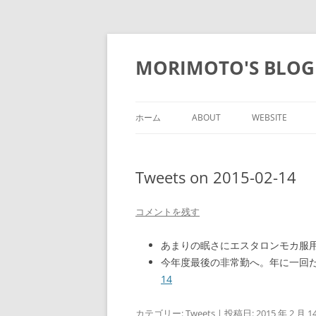
コ
ン
テ
MORIMOTO'S BLOG
ン
ツ
へ
ス
キ
ッ
ホーム
ABOUT
WEBSITE
プ
Tweets on 2015-02-14
コメントを残す
あまりの眠さにエスタロンモカ服
今年度最後の非常勤へ。年に一回
14
カテゴリー:
Tweets
| 投稿日:
2015 年 2 月 1