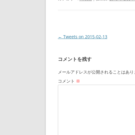
投
←
Tweets on 2015-02-13
稿
ナ
コメントを残す
ビ
ゲ
メールアドレスが公開されることはあり
ー
コメント
※
シ
ョ
ン