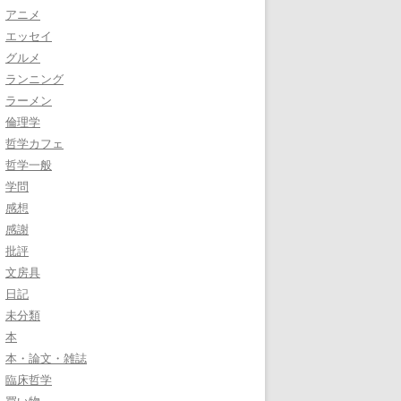
アニメ
エッセイ
グルメ
ランニング
ラーメン
倫理学
哲学カフェ
哲学一般
学問
感想
感謝
批評
文房具
日記
未分類
本
本・論文・雑誌
臨床哲学