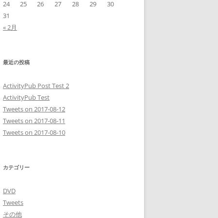
24
25
26
27
28
29
30
31
« 2月
最近の投稿
ActivityPub Post Test 2
ActivityPub Test
Tweets on 2017-08-12
Tweets on 2017-08-11
Tweets on 2017-08-10
カテゴリー
DVD
Tweets
その他