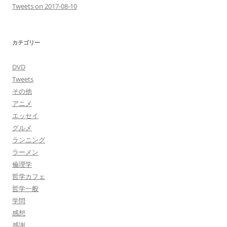
Tweets on 2017-08-10
カテゴリー
DVD
Tweets
その他
アニメ
エッセイ
グルメ
ランニング
ラーメン
倫理学
哲学カフェ
哲学一般
学問
感想
感謝