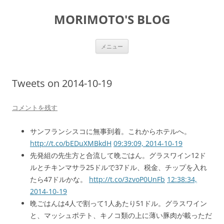
コ
ン
MORIMOTO'S BLOG
テ
ン
ツ
へ
ス
メニュー
キ
ッ
プ
Tweets on 2014-10-19
コメントを残す
サンフランシスコに無事到着。これからホテルへ。
http://t.co/bEDuXMBkdH
09:39:09, 2014-10-19
先発組の先生方と合流して晩ごはん。グラスワイン12ド
ルとチキンマサラ25ドルで37ドル、税金、チップを入れ
たら47ドルかな。
http://t.co/3zvoP0UnFb
12:38:34,
2014-10-19
晩ごはんは4人で割って1人あたり51ドル。グラスワイン
と、マッシュポテト、キノコ類の上に薄い豚肉が載っただ