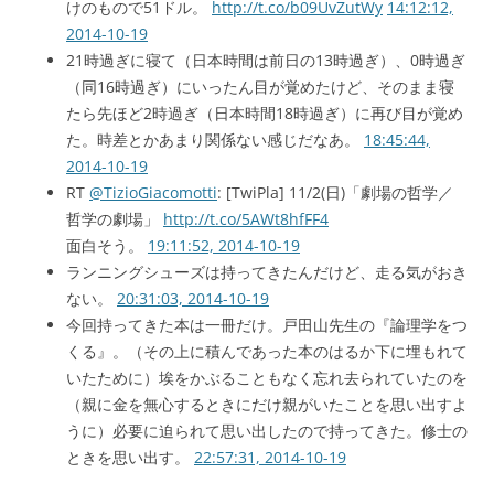
けのもので51ドル。
http://t.co/b09UvZutWy
14:12:12,
2014-10-19
21時過ぎに寝て（日本時間は前日の13時過ぎ）、0時過ぎ
（同16時過ぎ）にいったん目が覚めたけど、そのまま寝
たら先ほど2時過ぎ（日本時間18時過ぎ）に再び目が覚め
た。時差とかあまり関係ない感じだなあ。
18:45:44,
2014-10-19
RT
@TizioGiacomotti
: [TwiPla] 11/2(日)「劇場の哲学／
哲学の劇場」
http://t.co/5AWt8hfFF4
面白そう。
19:11:52, 2014-10-19
ランニングシューズは持ってきたんだけど、走る気がおき
ない。
20:31:03, 2014-10-19
今回持ってきた本は一冊だけ。戸田山先生の『論理学をつ
くる』。（その上に積んであった本のはるか下に埋もれて
いたために）埃をかぶることもなく忘れ去られていたのを
（親に金を無心するときにだけ親がいたことを思い出すよ
うに）必要に迫られて思い出したので持ってきた。修士の
ときを思い出す。
22:57:31, 2014-10-19