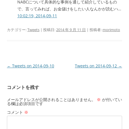
NABCについて具体的な事例を通して紹介しているもの
で、言ってみれば、お金儲けをしたい人なんかが読むハ…
10:02:19, 2014-09-11
カテゴリー:
Tweets
| 投稿日:
2014 年 9 月 11 日
|
投稿者:
morimoto
投
←
Tweets on 2014-09-10
Tweets on 2014-09-12
→
稿
ナ
コメントを残す
ビ
ゲ
メールアドレスが公開されることはありません。
※
が付いてい
る欄は必須項目です
ー
コメント
※
シ
ョ