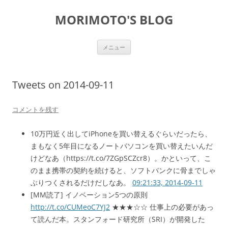
コ
ン
MORIMOTO'S BLOG
テ
ン
ツ
へ
ス
メニュー
キ
ッ
プ
Tweets on 2014-09-11
コメントを残す
10万円近く出してiPhoneを買い替えるぐらいだったら、
まもなく5年目になるノートパソコンを買い替えたいんだ
けどなあ（https://t.co/7ZGpSCZcr8）。かといって、こ
のまま携帯の契約を続けると、ソフトバンクに骨までしゃ
ぶりつくされるだけだしなあ。
09:21:33, 2014-09-11
[MM読了] イノベーション5つの原則
http://t.co/CUMeoC7YJ2
★★★☆☆ 仕事上の必要があっ
て読んだ本。スタンフォード研究所（SRI）が開発した