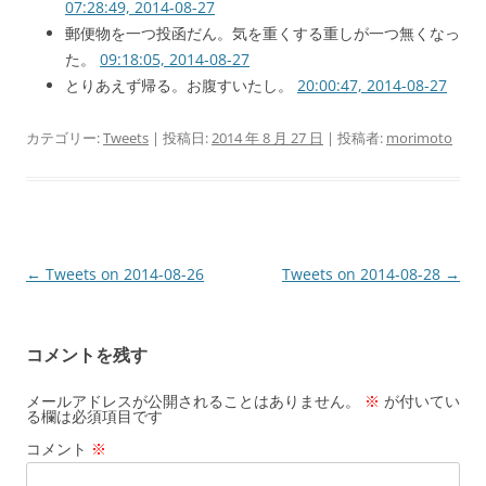
07:28:49, 2014-08-27
郵便物を一つ投函だん。気を重くする重しが一つ無くなっ
た。
09:18:05, 2014-08-27
とりあえず帰る。お腹すいたし。
20:00:47, 2014-08-27
カテゴリー:
Tweets
| 投稿日:
2014 年 8 月 27 日
|
投稿者:
morimoto
投
←
Tweets on 2014-08-26
Tweets on 2014-08-28
→
稿
ナ
コメントを残す
ビ
ゲ
メールアドレスが公開されることはありません。
※
が付いてい
る欄は必須項目です
ー
コメント
※
シ