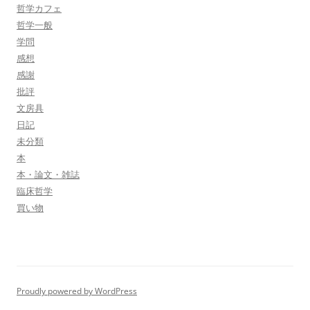
哲学カフェ
哲学一般
学問
感想
感謝
批評
文房具
日記
未分類
本
本・論文・雑誌
臨床哲学
買い物
Proudly powered by WordPress