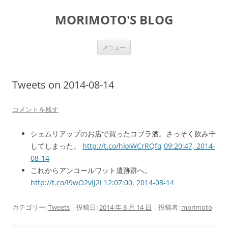
コ
ン
MORIMOTO'S BLOG
テ
ン
ツ
へ
ス
メニュー
キ
ッ
プ
Tweets on 2014-08-14
コメントを残す
シェムリアップのお店で買ったコブラ酒。さっそく飲み干
してしまった。
http://t.co/hkxWCrRQfq
09:20:47, 2014-
08-14
これからアンコールワット遺跡群へ。
http://t.co/I9wO2vij2i
12:07:00, 2014-08-14
カテゴリー:
Tweets
| 投稿日:
2014 年 8 月 14 日
|
投稿者:
morimoto