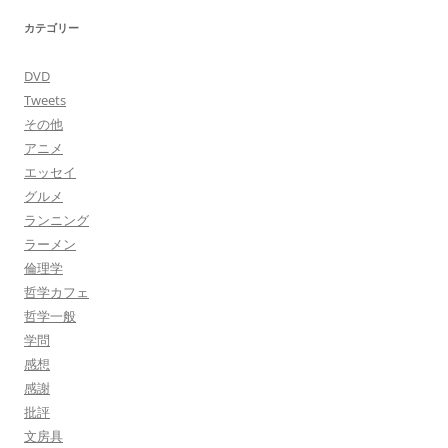
カテゴリー
DVD
Tweets
その他
アニメ
エッセイ
グルメ
ランニング
ラーメン
倫理学
哲学カフェ
哲学一般
学問
感想
感謝
批評
文房具