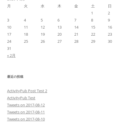
月
火
水
木
金
土
日
1
2
3
4
5
6
7
8
9
10
11
12
13
14
15
16
17
18
19
20
21
22
23
24
25
26
27
28
29
30
31
« 2月
最近の投稿
ActivityPub Post Test 2
ActivityPub Test
Tweets on 2017-08-12
Tweets on 2017-08-11
Tweets on 2017-08-10