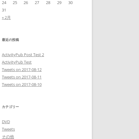
24
25
26
27
28
29
30
31
« 2月
最近の投稿
ActivityPub Post Test 2
ActivityPub Test
Tweets on 2017-08-12
Tweets on 2017-08-11
Tweets on 2017-08-10
カテゴリー
DVD
Tweets
その他