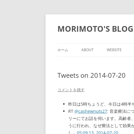
コ
ン
テ
MORIMOTO'S BLOG
ン
ツ
へ
ス
キ
ッ
ホーム
ABOUT
WEBSITE
プ
Tweets on 2014-07-20
コメントを残す
昨日は5時ちょうど、今日は4時半
RT
@cashewnuts27
: 音楽療法に
リーにてお話を伺います。高齢者
うに行われ、なぜ療法として効果
し…
05:09:13, 2014-07-20