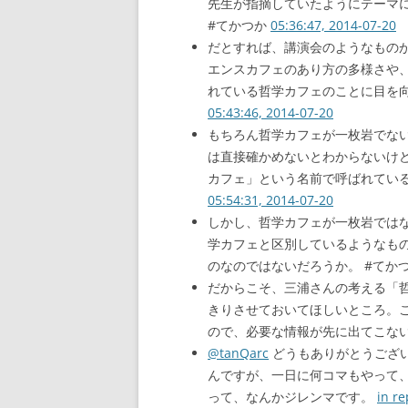
先生が指摘していたようにテーマ
#てかつか
05:36:47, 2014-07-20
だとすれば、講演会のようなもの
エンスカフェのあり方の多様さや
れている哲学カフェのことに目を向
05:43:46, 2014-07-20
もちろん哲学カフェが一枚岩でな
は直接確かめないとわからないけ
カフェ」という名前で呼ばれている
05:54:31, 2014-07-20
しかし、哲学カフェが一枚岩では
学カフェと区別しているようなも
のなのではないだろうか。 #てか
だからこそ、三浦さんの考える「
きりさせておいてほしいところ。
ので、必要な情報が先に出てこない
@tanQarc
どうもありがとうござ
んですが、一日に何コマもやって
って、なんかジレンマです。
in re