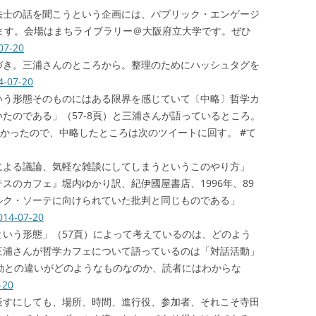
法士の話を聞こうという企画には、パブリック・エンゲージ
ます。会場はまちライブラリー＠大阪府立大学です。ぜひ
07-20
づき。三浦さんのところから。整理のためにハッシュタグを
4-07-20
いう形態そのものにはある限界を感じていて〔中略〕哲学カ
たのである」（57-8頁）と三浦さんが語っているところ。
なかったので、中略したところは次のツイートに回す。 #て
による議論、気軽な雑談にしてしまうというこのやり方」
スのカフェ』堀内ゆかり訳、紀伊國屋書店、1996年、89
ルク・ソーテに向けられていた批判と同じものである」
014-07-20
いう形態」（57頁）によって考えているのは、どのよう
三浦さんが哲学カフェについて語っているのは「対話活動」
動との違いがどのようなものなのか、読者にはわからな
-20
表すにしても、場所、時間、進行役、参加者、それこそ寺田