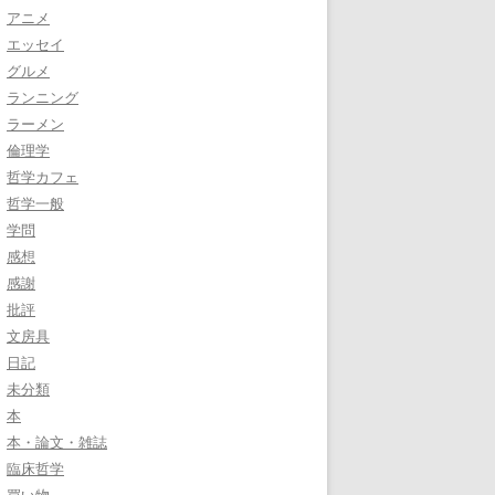
アニメ
エッセイ
グルメ
ランニング
ラーメン
倫理学
哲学カフェ
哲学一般
学問
感想
感謝
批評
文房具
日記
未分類
本
本・論文・雑誌
臨床哲学