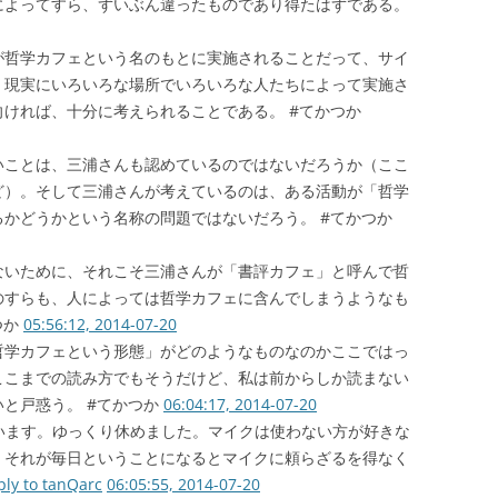
によってすら、ずいぶん違ったものであり得たはずである。
が哲学カフェという名のもとに実施されることだって、サイ
、現実にいろいろな場所でいろいろな人たちによって実施さ
ければ、十分に考えられることである。 #てかつか
いことは、三浦さんも認めているのではないだろうか（ここ
ど）。そして三浦さんが考えているのは、ある活動が「哲学
かどうかという名称の問題ではないだろう。 #てかつか
ないために、それこそ三浦さんが「書評カフェ」と呼んで哲
のすらも、人によっては哲学カフェに含んでしまうようなも
つか
05:56:12, 2014-07-20
哲学カフェという形態」がどのようなものなのかここではっ
ここまでの読み方でもそうだけど、私は前からしか読まない
と戸惑う。 #てかつか
06:04:17, 2014-07-20
います。ゆっくり休めました。マイクは使わない方が好きな
、それが毎日ということになるとマイクに頼らざるを得なく
ply to tanQarc
06:05:55, 2014-07-20