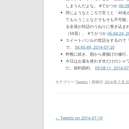
しまうんだよな。 #てかつか
06:39
同じようなところで言うと「40名
てもらうことなどそもそも不可能」
る全員が対話のうねりに巻き込まれ
（58頁）。 #てかつか
06:44:24, 
スイートバジルの世話をするので
で。
06:45:49, 2014-07-20
昨晩に続き、朝から唐揚げの修行
今日はお湯を使わず水だけのシャ
だ。節約節約。
09:58:11, 2014-07
カテゴリー:
Tweets
| 投稿日:
2014 年 7 月 2
投
←
Tweets on 2014-07-19
稿