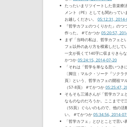
たったいまリツイートした音楽療
メント（PE）としても関わってい
お越しください。
05:12:31, 2014-
『哲学カフェのつくりかた』のつ
作った。 #てかつか
05:20:57, 201
まず「当時の私は、哲学カフェと
フェ以外のあり方を模索しだしてい
一文が長くて140字に収まりきら
かつか
05:24:15, 2014-07-20
「それは「哲学を単なる思いつき
〔脚注：マルク・ソーテ『ソクラテ
頁〕という、哲学カフェの開祖マ
（57-8頁） #てかつか
05:25:47, 2
そもそも三浦さんが「哲学カフェと
なものなのだろうか。ここまでで
（55頁）ぐらいのもので、他の活
い。 #てかつか
05:34:56, 2014-07
「哲学カフェ」とひとことで言い