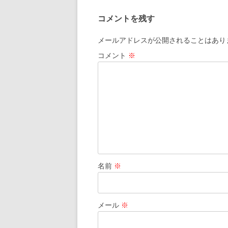
ナ
コメントを残す
ビ
ゲ
メールアドレスが公開されることはあり
ー
コメント
※
シ
ョ
ン
名前
※
メール
※