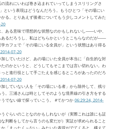
話の流れにいわば巻き込まれていってしまうスリリングさ
グさ」という表現はどうなんだろう。もうひとつ「その場にい
かかる。とりあえず後者についてもう少しコメントしてみた
-20
は、ある意味で理想的な状態なのかもしれないし――いや、
もあるだろうし、私はどちらかというとこちらなのだが――
哲学カフェで「その場にいる全員が」という状態はあり得る
 2014-07-20
参加していたけど、あの場にいた全員が本当に「自生的な対
いたのかというと、どうしてもそこまでは言い切れない。わ
きっと進行役として手ごたえを感じるところがあったのだろ
 2014-07-20
参加していない人を「その場にいる者」から除外して、残り
ろう。三浦さんは時としてそのような境界線の引き方をする
うでない線で探っていこう。 #てかつか
06:29:24, 2014-
いうぐらいのことなのかもしれないが（実際これは誰にも証
的な判断をしてから言うのも変だが）実証が求められること
とか「まったく～ない」みたいな表現がでてくると、構えて