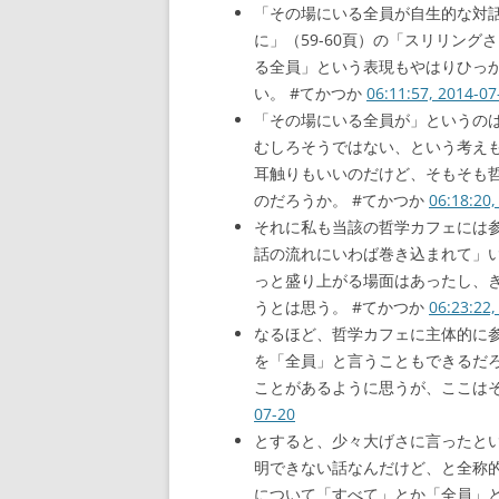
「その場にいる全員が自生的な対
に」（59-60頁）の「スリリン
る全員」という表現もやはりひっ
い。 #てかつか
06:11:57, 2014-07
「その場にいる全員が」というの
むしろそうではない、という考え
耳触りもいいのだけど、そもそも
のだろうか。 #てかつか
06:18:20,
それに私も当該の哲学カフェには
話の流れにいわば巻き込まれて」
っと盛り上がる場面はあったし、
うとは思う。 #てかつか
06:23:22,
なるほど、哲学カフェに主体的に
を「全員」と言うこともできるだ
ことがあるように思うが、ここはそ
07-20
とすると、少々大げさに言ったと
明できない話なんだけど、と全称
について「すべて」とか「全員」