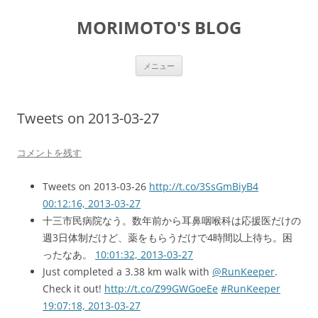
コ
ン
MORIMOTO'S BLOG
テ
ン
ツ
へ
ス
メニュー
キ
ッ
プ
Tweets on 2013-03-27
コメントを残す
Tweets on 2013-03-26
http://t.co/3SsGmBiyB4
00:12:16, 2013-03-27
十三市民病院なう。数年前から耳鼻咽喉科は応援医だけの
週3日体制だけど、薬をもらうだけで4時間以上待ち。困
ったなあ。
10:01:32, 2013-03-27
Just completed a 3.38 km walk with
@RunKeeper
.
Check it out!
http://t.co/Z99GWGoeEe
#RunKeeper
19:07:18, 2013-03-27