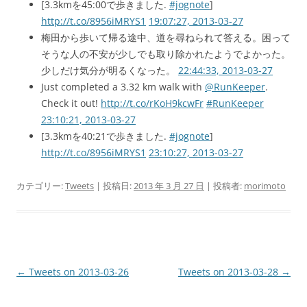
[3.3kmを45:00で歩きました.
#jognote
]
http://t.co/8956iMRYS1
19:07:27, 2013-03-27
梅田から歩いて帰る途中、道を尋ねられて答える。困って
そうな人の不安が少しでも取り除かれたようでよかった。
少しだけ気分が明るくなった。
22:44:33, 2013-03-27
Just completed a 3.32 km walk with
@RunKeeper
.
Check it out!
http://t.co/rKoH9kcwFr
#RunKeeper
23:10:21, 2013-03-27
[3.3kmを40:21で歩きました.
#jognote
]
http://t.co/8956iMRYS1
23:10:27, 2013-03-27
カテゴリー:
Tweets
| 投稿日:
2013 年 3 月 27 日
|
投稿者:
morimoto
投
←
Tweets on 2013-03-26
Tweets on 2013-03-28
→
稿