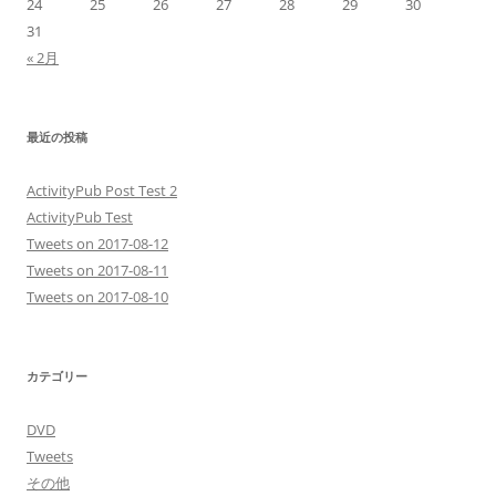
24
25
26
27
28
29
30
31
« 2月
最近の投稿
ActivityPub Post Test 2
ActivityPub Test
Tweets on 2017-08-12
Tweets on 2017-08-11
Tweets on 2017-08-10
カテゴリー
DVD
Tweets
その他