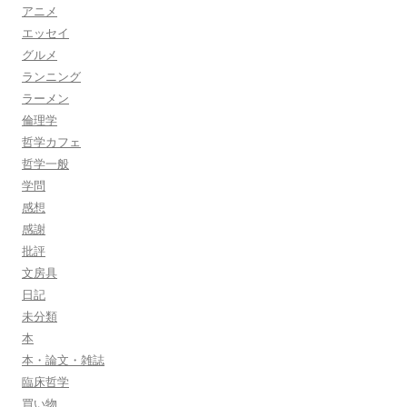
アニメ
エッセイ
グルメ
ランニング
ラーメン
倫理学
哲学カフェ
哲学一般
学問
感想
感謝
批評
文房具
日記
未分類
本
本・論文・雑誌
臨床哲学
買い物