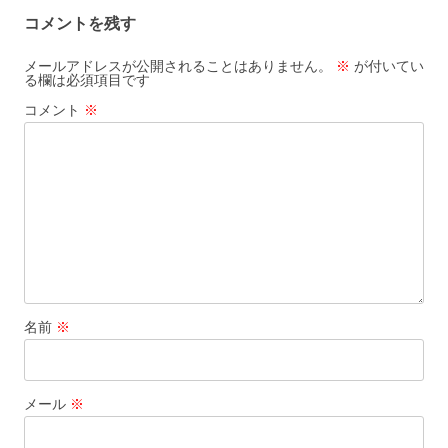
ナ
コメントを残す
ビ
ゲ
メールアドレスが公開されることはありません。
※
が付いてい
る欄は必須項目です
ー
コメント
※
シ
ョ
ン
名前
※
メール
※