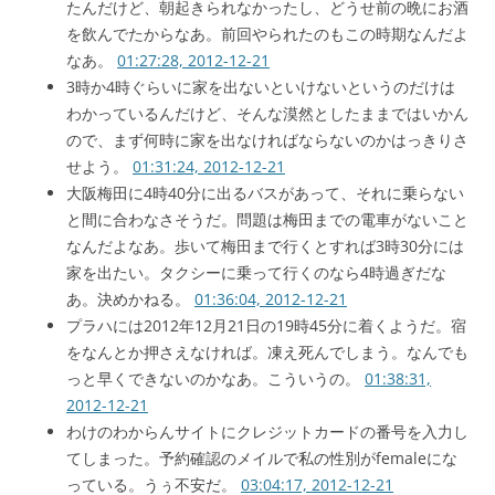
たんだけど、朝起きられなかったし、どうせ前の晩にお酒
を飲んでたからなあ。前回やられたのもこの時期なんだよ
なあ。
01:27:28, 2012-12-21
3時か4時ぐらいに家を出ないといけないというのだけは
わかっているんだけど、そんな漠然としたままではいかん
ので、まず何時に家を出なければならないのかはっきりさ
せよう。
01:31:24, 2012-12-21
大阪梅田に4時40分に出るバスがあって、それに乗らない
と間に合わなさそうだ。問題は梅田までの電車がないこと
なんだよなあ。歩いて梅田まで行くとすれば3時30分には
家を出たい。タクシーに乗って行くのなら4時過ぎだな
あ。決めかねる。
01:36:04, 2012-12-21
プラハには2012年12月21日の19時45分に着くようだ。宿
をなんとか押さえなければ。凍え死んでしまう。なんでも
っと早くできないのかなあ。こういうの。
01:38:31,
2012-12-21
わけのわからんサイトにクレジットカードの番号を入力し
てしまった。予約確認のメイルで私の性別がfemaleにな
っている。うぅ不安だ。
03:04:17, 2012-12-21