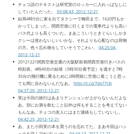
チェコ語のテキストは研究室のロッカーに入れっぱなしに
していたんだった。
03:08:43, 2012-12-21
結局4時5分に家を出てタクシーで梅田まで。1620円もか
かってしまった。関西空港に行くまでの電車代よりも高い
バス代よりも高くついた。まあこういうときぐらいしかタ
クシーは使わないしいいかな。それよりも心配なのは荷物
の方。色々忘れ物をしていそうでこわい。
04:25:04,
2012-12-21
20121221関西空港交通の大阪駅前発関西空港行きバスの
時刻表。4時40分の始発（5時30分着予定）を逃すと7時
35分の飛行機に乗るために2時間前に空港に着こうと思っ
ても間に合わないんだなあ。
http://t.co/7dx77j3r
04:37:20, 2012-12-21
実は今回の旅行はあまりテンションが上がらないんだよな
あ。別にお酒を飲むこと以外は何もすることを考えてない
もんなあ。チェコの友人にはまだ連絡もしていないし。
04:42:25, 2012-12-21
あ、また小田実の本を買うのを忘れてた。まあ今回はハシ
ェクを読んでればいいか。
04:44:13, 2012-12-21