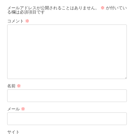
ゲ
メールアドレスが公開されることはありません。
※
が付いてい
る欄は必須項目です
ー
コメント
※
シ
ョ
ン
名前
※
メール
※
サイト