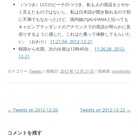
（つづき）LCCのピーチのつづき。私も人の英語をとやか
く言えたものではないし、私は日本語が聞き取れるので別
に不満でもなかったけど、国内線のJALやANAと比べても
キャビンアテンダントのアナウンスでの英語が明らかに見
劣りするように感じた。これはた乗って体験してもらいた
い。（おわり）
11:21:50, 2012-12-21
韓国から出国。次の出発は12時40分。
11:26:28, 2012-
12-21
カテゴリー:
Tweets
| 投稿日:
2012 年 12 月 21 日
|
投稿者:
morimoto
投
←
Tweets on 2012-12-20
Tweets on 2012-12-22
→
稿
ナ
コメントを残す
ビ