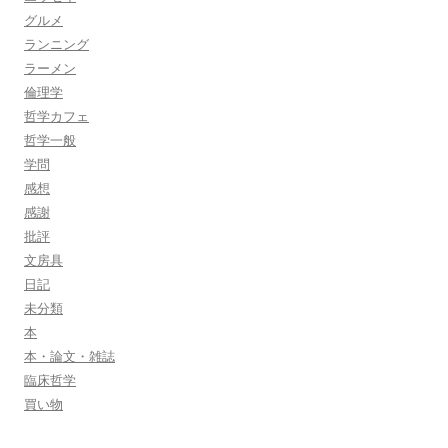
グルメ
ランニング
ラーメン
倫理学
哲学カフェ
哲学一般
学問
感想
感謝
批評
文房具
日記
未分類
本
本・論文・雑誌
臨床哲学
買い物