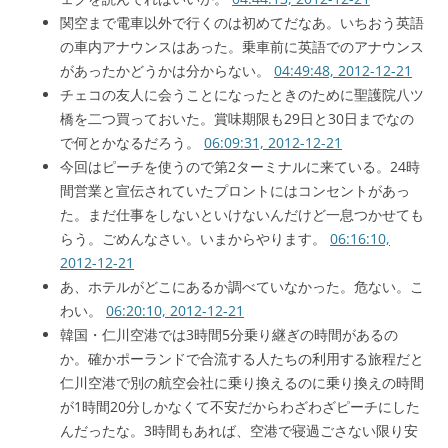
関空まで電車以外で行くのは初めてだなあ。いちおう英語
の車内アナウンスはあった。乗車前に英語でのアナウンス
があったかどうかは分からない。
04:49:48, 2012-12-21
チェコの友人に会うことになったときのために聖護院八ツ
橋を二つ買っておいた。賞味期限も29日と30日までなの
で何とかなるだろう。
06:09:31, 2012-12-21
今回はピーチを使うので第2ターミナルに来ている。24時
間営業と宣伝されていたプロントにはコンセントがあっ
た。まだ仕事をしないといけないんだけど一息つかせても
らう。ごめんなさい。いまからやります。
06:16:10,
2012-12-21
あ、ホテルがどこにあるか調べていなかった。危ない。こ
わい。
06:20:10, 2012-12-21
韓国・仁川空港では3時間5分乗り継ぎの時間があるの
か。確かポーランドで合流する人たちの利用する旅程だと
仁川空港で別の航空会社に乗り換えるのに乗り換えの時間
が1時間20分しかなくて不安だからわざわざピーチにした
んだったな。3時間もあれば、空港で寝過ごさない限り安