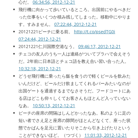
心だ。
06:34:56, 2012-12-21
飛行機に向かって歩いているところ。出国前にやるべきだ
った仕事をいくつか積み残してしまった。移動中にやりま
す。すみません。
07:22:44, 2012-12-21
20121221ピーチに乗る前。
http://t.co/psedTG0i
07:24:44, 2012-12-21
20121221仁川国際空港なう。
09:46:17, 2012-12-21
チェコの友人のうち一人は連絡がついてプラハで会えそう
だ。2年前に日本語とチェコ語を教え合い習い合った人。
10:32:18, 2012-12-21
どうせ飛行機に乗ったら飯を食うので軽くビールを飲みた
いんだけど、ビールだけ飲ましてくれるバーみたいなのが
出国ゲートを通過するまでなさそうだ。フードコートにあ
る店はどこも仰々しくてお客さんもほとんど入っていない
なあ。
10:50:13, 2012-12-21
ピーチの座席の間隔はしんどかったなあ。私のように足の
短い者でさえ足と座席の隙間がほとんどなくて、座った状
態でかばんを足元に置いたりそこから引き上げたりという
ことができないほど。（つづく）
11:01:33, 2012-12-21