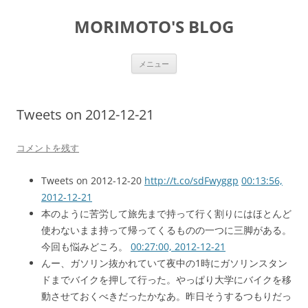
コ
ン
MORIMOTO'S BLOG
テ
ン
ツ
へ
ス
メニュー
キ
ッ
プ
Tweets on 2012-12-21
コメントを残す
Tweets on 2012-12-20
http://t.co/sdFwyggp
00:13:56,
2012-12-21
本のように苦労して旅先まで持って行く割りにはほとんど
使わないまま持って帰ってくるものの一つに三脚がある。
今回も悩みどころ。
00:27:00, 2012-12-21
んー、ガソリン抜かれていて夜中の1時にガソリンスタン
ドまでバイクを押して行った。やっぱり大学にバイクを移
動させておくべきだったかなあ。昨日そうするつもりだっ