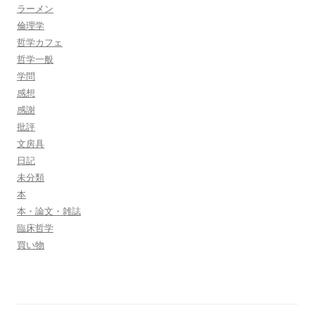
ラーメン
倫理学
哲学カフェ
哲学一般
学問
感想
感謝
批評
文房具
日記
未分類
本
本・論文・雑誌
臨床哲学
買い物