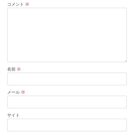
コメント
※
シ
ョ
ン
名前
※
メール
※
サイト