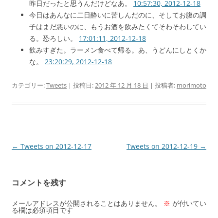
昨日だったと思うんだけどなあ。
10:57:30, 2012-12-18
今日はあんなに二日酔いに苦しんだのに、そしてお腹の調
子はまだ悪いのに、もうお酒を飲みたくてそわそわしてい
る。恐ろしい。
17:01:11, 2012-12-18
飲みすぎた。ラーメン食べて帰る。あ、うどんにしとくか
な。
23:20:29, 2012-12-18
カテゴリー:
Tweets
| 投稿日:
2012 年 12 月 18 日
|
投稿者:
morimoto
投
←
Tweets on 2012-12-17
Tweets on 2012-12-19
→
稿
ナ
コメントを残す
ビ
ゲ
メールアドレスが公開されることはありません。
※
が付いてい
る欄は必須項目です
ー