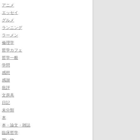
アニメ
エッセイ
グルメ
ランニング
ラーメン
倫理学
哲学カフェ
哲学一般
学問
感想
感謝
批評
文房具
日記
未分類
本
本・論文・雑誌
臨床哲学