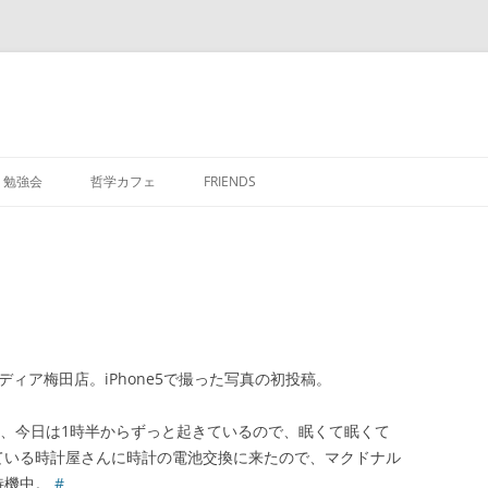
勉強会
哲学カフェ
FRIENDS
メディア梅田店。iPhone5で撮った写真の初投稿。
て、今日は1時半からずっと起きているので、眠くて眠くて
ている時計屋さんに時計の電池交換に来たので、マクドナル
待機中。
#