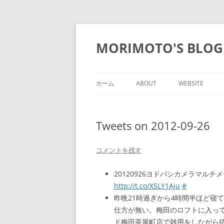
コ
ン
テ
MORIMOTO'S BLOG
ン
ツ
へ
ス
キ
ッ
ホーム
ABOUT
WEBSITE
プ
Tweets on 2012-09-26
コメントを残す
20120926ヨドバシカメラマルチ
http://t.co/XSLY1Aju
#
昨晩21時過ぎから4時間半ほど寝
仕方が無い。梅田のロフトに入っ
ド梅田茶屋町店で雑用をしながら