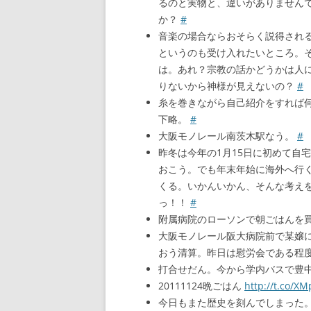
るのと実物と、違いがありません
か？
#
音楽の場合ならおそらく説得され
というのも受け入れたいところ。
は。あれ？宗教の話かどうかは人
りないから神様が見えないの？
#
糸を巻きながら自己紹介をすれば
下略。
#
大阪モノレール南茨木駅なう。
#
昨冬は今年の1月15日に初めて自
おこう。でも年末年始に海外へ行
くる。いかんいかん、そんな考え
っ！！
#
附属病院のローソンで朝ごはんを
大阪モノレール阪大病院前で某嬢
おう清算。昨日は慰労会である程
打合せだん。今から学内バスで豊
20111124晩ごはん
http://t.co/X
今日もまた歴史を刻んでしまった