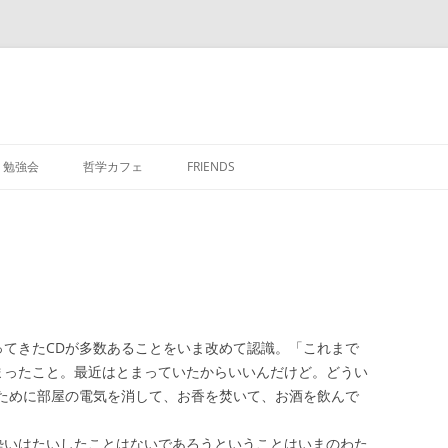
勉強会
哲学カフェ
FRIENDS
ってきたCDが多数あることをいま改めて認識。「これまで
まったこと。最近はとまっていたからいいんだけど。どうい
るために部屋の電気を消して、お香を焚いて、お酒を飲んで
酔いはたいしたことはないであろうということはいまのわた