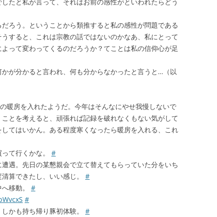
でしたと私が言って、それはお前の感性がといわれたらどう
るだろう。ということから類推すると私の感性が問題である
そうすると、これは宗教の話ではないのかなあ、私にとって
によって変わってくるのだろうか？てことは私の信仰心が足
何かが分かると言われ、何も分からなかったと言うと…（以
宅の暖房を入れたようだ。今年はそんなにやせ我慢しないで
くことを考えると、頑張れば記録を破れなくもない気がして
をしてはいかん。ある程度寒くなったら暖房を入れる、これ
買って行くかな。
#
に遭遇。先日の某懇親会で立て替えてもらっていた分をいち
度清算できたし、いい感じ。
#
中へ移動。
#
MpWvcxS
#
。しかも持ち帰り豚初体験。
#