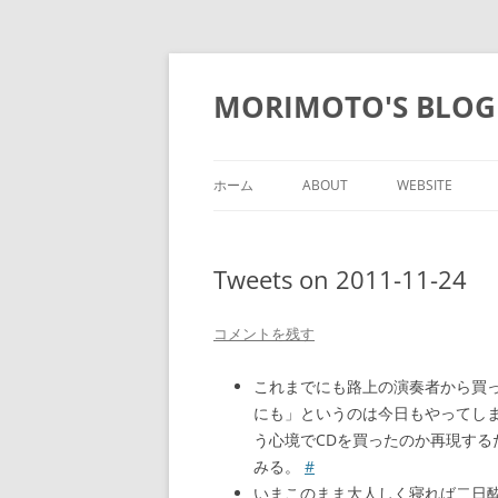
コ
ン
テ
MORIMOTO'S BLOG
ン
ツ
へ
ス
キ
ッ
ホーム
ABOUT
WEBSITE
プ
Tweets on 2011-11-24
コメントを残す
これまでにも路上の演奏者から買
にも」というのは今日もやってし
う心境でCDを買ったのか再現す
みる。
#
いまこのまま大人しく寝れば二日