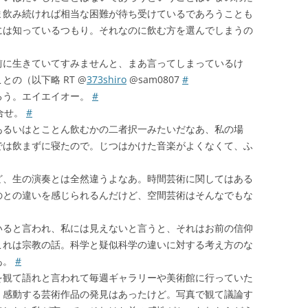
ま飲み続ければ相当な困難が待ち受けているであろうことも
には知っているつもり。それなのに飲む方を選んでしまうの
前に生きていてすみませんと、まあ言ってしまっているけ
の（以下略 RT @
373shiro
@sam0807
#
ろう。エイエイオー。
#
合せ。
#
あるいはとことん飲むかの二者択一みたいだなあ、私の場
では飲まずに寝たので。じつはかけた音楽がよくなくて、ふ
ど、生の演奏とは全然違うよなあ。時間芸術に関してはある
のとの違いを感じられるんだけど、空間芸術はそんなでもな
いると言われ、私には見えないと言うと、それはお前の信仰
これは宗教の話。科学と疑似科学の違いに対する考え方のな
あ。
#
を観て語れと言われて毎週ギャラリーや美術館に行っていた
。感動する芸術作品の発見はあったけど。写真で観て議論す