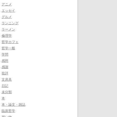
アニメ
エッセイ
グルメ
ランニング
ラーメン
倫理学
哲学カフェ
哲学一般
学問
感想
感謝
批評
文房具
日記
未分類
本
本・論文・雑誌
臨床哲学