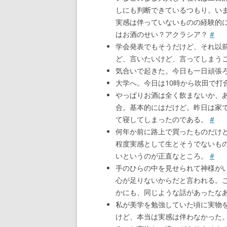
しにも判断できているつもり。い
実感は伴っていないものの経験的
はお酒のせい？アクラシア？
#
学会発表でもそうだけど、それ以
ど、言いたいけど、言ってしまうこと
気合いで起きた。今日も一日頑張
大学へ。今日は10時から吹田で打
やっぱりお酒は全く飲まないか、
合。基本的にはだけど。昨日は家
て寝してしまったのである。
#
何年か前に路上で買ったものだけ
程度実感として生とそうでないも
いというのが正直なところ。
#
手のひらの中を見せられて神様が
心が足りないからだと言われる。
かにも、同じような話があったな
私が美学を勉強していた頃に実物
けど、本当は実感は伴わなかった