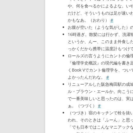
や、何を食べるかによるよな。い
だけど、そういうものは足が速い
かもなあ。（おわり）
#
お腹が空いた（ような気がした）の
16時過ぎ。散髪には行かず、洗濯
というか、んー、このまま外食し
っかくだから携帯に温度計もつけ
ロールズの言うようにカントの倫
『倫理学史概説』の現代編を書き
くBook Vでカント倫理学を、つい
よかったんだわな。
#
リニューアルした阪急梅田駅の成
ル・ブラウン・エールか。向こう
で一番美味しいと思ったのは、実
ぁ。（つづく）
#
（つづき）宿のキッチンで栓を抜
われ、そのときは「ふーん」と思
「でも日本ではこんなマニアック