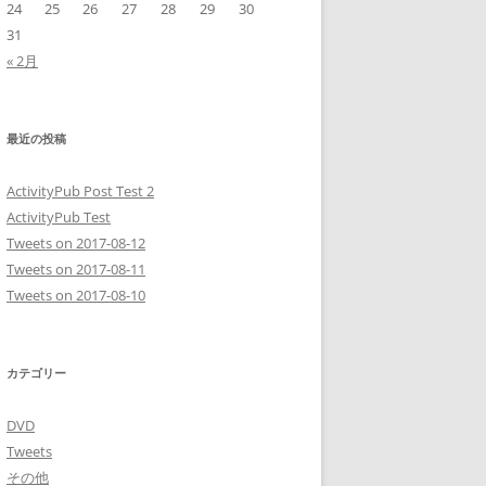
24
25
26
27
28
29
30
31
« 2月
最近の投稿
ActivityPub Post Test 2
ActivityPub Test
Tweets on 2017-08-12
Tweets on 2017-08-11
Tweets on 2017-08-10
カテゴリー
DVD
Tweets
その他