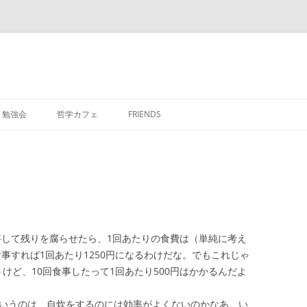
勉強会
哲学カフェ
FRIENDS
食事して残りを腐らせたら、1回あたりの食費は（単純に考え
食事すれば1回あたり1250円になるわけだな。でもこれじゃ
けど、10回食事したって1回あたり500円はかかるんだよ
ていうのは、自炊をするのには効率がよくないのかなあ。い