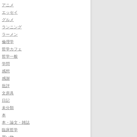
アニメ
エッセイ
グルメ
ランニング
ラーメン
倫理学
哲学カフェ
哲学一般
学問
感想
感謝
批評
文房具
日記
未分類
本
本・論文・雑誌
臨床哲学