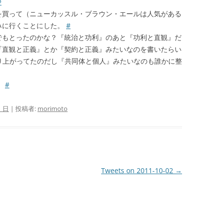
#
を買って（ニューカッスル・ブラウン・エールは人気がある
みに行くことにした。
#
でもとったのかな？『統治と功利』のあと『功利と直観』だ
『直観と正義』とか『契約と正義』みたいなのを書いたらい
り上がってたのだし『共同体と個人』みたいなのも誰かに整
。
#
1 日
|
投稿者:
morimoto
Tweets on 2011-10-02
→