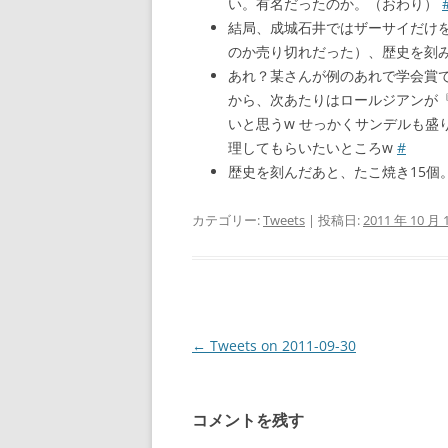
い。有名だったのか。（おわり）
結局、成城石井ではザーサイだけ
のか売り切れだった）、歴史を刻
あれ？某さんが例のあれで学会賞
から、次あたりはロールジアンが
いと思うw せっかくサンデルも盛
理してもらいたいところw
#
歴史を刻んだあと、たこ焼き15個
カテゴリー:
Tweets
| 投稿日:
2011 年 10 月 
投
←
Tweets on 2011-09-30
稿
ナ
コメントを残す
ビ