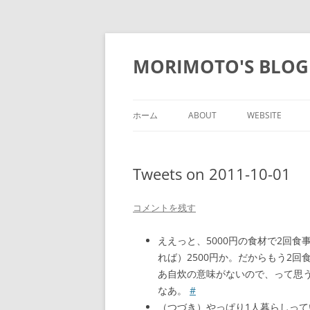
コ
ン
テ
MORIMOTO'S BLOG
ン
ツ
へ
ス
キ
ッ
ホーム
ABOUT
WEBSITE
プ
Tweets on 2011-10-01
コメントを残す
ええっと、5000円の食材で2回
れば）2500円か。だからもう2回
あ自炊の意味がないので、って思う
なあ。
#
（つづき）やっぱり1人暮らしっ