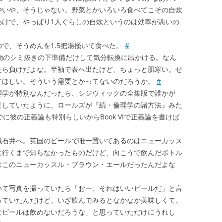
やいや、そうじゃない。野菜とかいろいろ食べてこその自炊
わけで、やっぱり1人ぐらしの自炊というのは効率が悪いの
で、そうめんを1.5把湯掻いて食べた。
#
物のシミ抜きの下準備だけして気分転換に出かける。なん
たら負けだよな。半袖で表へ出たけど、ちょっと肌寒い。せ
てほしい。そういう需要とかってないのだろうか。
#
理学が特別なんだったら、シジウィックの全集版で誰かが
足していたように、ロールズが『続・倫理学の諸方法』みた
でに彼の正義論も特別らしいからBook VIで正義論を書けば
城石井へ。英国のビールで唯一置いてあるのはニューカッス
に行くまで知らなかったものだけど、向こうで飲んだボトル
はこのニューカッスル・ブラウン・エールだったんだよな
いて写真を撮っていたら「おー、それはいいビールだ」と言
っていたんだけど、いざ飲んでみるとなかなか美味しくて、
なビールは飲めないだろうな」と思っていただけにうれし