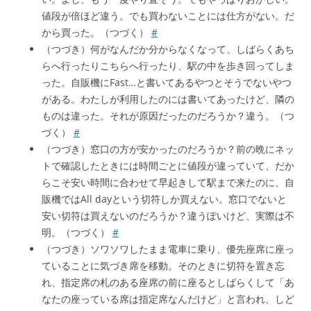
値段が倍ほど違う。でも買わないことには仕方がない。だ
から買った。（つづく）
#
（つづき）何がなんだか分からなくなって、しばらくあち
らへ行ったりこちらへ行ったり、駅の中を歩き回ってしま
った。自販機にFast…と書いてあるやつとそうでないやつ
がある。わたしが利用したのには書いてあったけど、隣の
ものは違った。それが原因だったのだろうか？違う。（つ
づく）
#
（つづき）窓口の方が安かったのだろうか？前の晩にネッ
トで確認したときには時間ごとに値段が違っていて、だか
らこそ安い時間に合わせて早起きして駅まで来たのに、自
販機ではAll dayという切符しか買えない。窓口でないと
安い切符は買えないのだろうか？違うぽいけど、実際は不
明。（つづく）
#
（つづき）ソワソワしたまま電車に乗り、優先座席に座っ
ていることに気づき席を移動。そのときに切符を置き忘
れ、指定席の札のある座席の前に座るとしばらくして「あ
なたの座っている席は指定席なんだけど」と言われ、しど