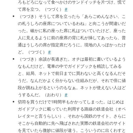
ろもどろになって食べかけのサンドイッチを片づけ、慌て
て席を立つ。（つづく）
#
（つづき）そうして席を立ったら「あらごめんなさい、こ
の札うしろの座席についているわね」と向こうが間違いだ
った。確かに私の座った席に札はついていたけど、座った
人に見えるように前の座席の背に札が挿してあったら、普
通はうしろの席が指定席だろうに。現地の人っぽかったけ
ど。（つづく）
#
（つづき）余談が長過ぎた。オチは最初に書いているよう
なもんだけど、電車の中でガイドブックを精読してみる
と、結局、ネットで前日までに買わないと高くなるんだそ
うだ。なんだかよく分からない仕組みだが、それで倍に値
段が跳ね上がるというのもなぁ。ネットが使えない人はど
うするんだ。（おわり）
#
切符を買うだけで1時間半もかかってしまった。はじめは
ガイドブックに載っていた利用する路線の鉄道会社（オペ
レイターと言うらしい）、それから国鉄のサイト、さらに
そこから自動的に先へ飛ばされた実際の鉄道会社のサイト
を見ていたら微妙に値段が違う。こういうのに出くわすと