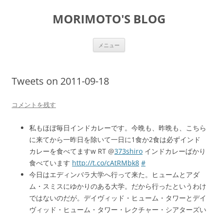
コ
ン
MORIMOTO'S BLOG
テ
ン
ツ
へ
ス
メニュー
キ
ッ
プ
Tweets on 2011-09-18
コメントを残す
私もほぼ毎日インドカレーです。今晩も、昨晩も、こちら
に来てから一昨日を除いて一日に1食か2食は必ずインド
カレーを食べてますw RT @
373shiro
インドカレーばかり
食べています
http://t.co/cAtRMbk8
#
今日はエディンバラ大学へ行って来た。ヒュームとアダ
ム・スミスにゆかりのある大学。だから行ったというわけ
ではないのだが。デイヴィッド・ヒューム・タワーとデイ
ヴィッド・ヒューム・タワー・レクチャー・シアターズい