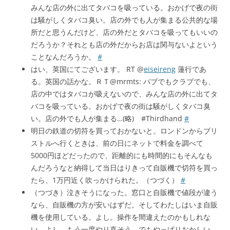
みんな店の外に出てタバコを吸っている。おかげで夜の街
は騒がしくタバコ臭い。店の外でも人が集まる公共的な場
所だと思うんだけど、店の外だとタバコを吸ってもいいの
だろうか？それとも店の外だからお店は関与ないよという
ことなんだろうか。
#
はい、英国にてございます。 RT @
eiseireng
蓮行であ
る。英国の話かな。ＲＴ@mrmts: パブでもクラブでも、
店の中ではタバコが吸えないので、みんな店の外に出てタ
バコを吸っている。おかげで夜の街は騒がしくタバコ臭
い。店の外でも人が集まる…(略) #Thirdhand
#
明日の鉄道の切符を買っておかないと。ロンドンからブリ
ストルへ行くときは、前の日にネットで料金を調べて
5000円ほどだったので、距離的にも時間的にもそんなも
んだろうなと納得して当日はりきって自販機で切符を買っ
たら、1万円近く吹っかけられた。（つづく）
#
（つづき）泣きそうになった。窓口と自販機で値段が違う
なら、自販機の方が安いはずだ。そしてわたしはいま自販
機を使用している。よし。操作を間違えたのかもしれな
い。よし、もう一度やり直そう。でもやっぱりおかしい。