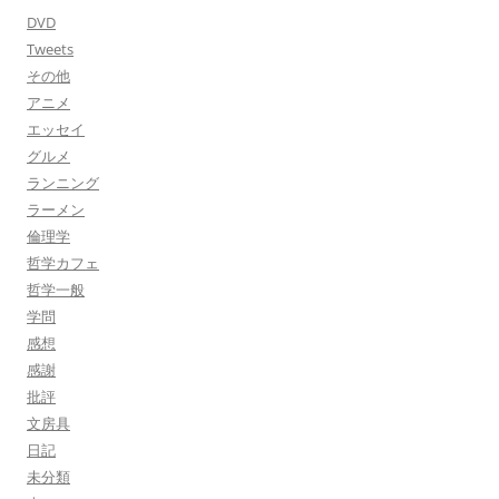
DVD
Tweets
その他
アニメ
エッセイ
グルメ
ランニング
ラーメン
倫理学
哲学カフェ
哲学一般
学問
感想
感謝
批評
文房具
日記
未分類