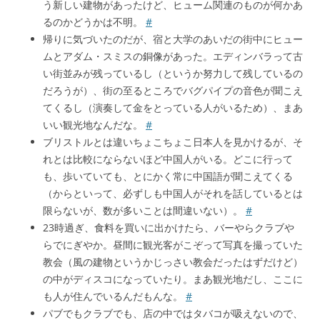
う新しい建物があったけど、ヒューム関連のものが何かあ
るのかどうかは不明。
#
帰りに気づいたのだが、宿と大学のあいだの街中にヒュー
ムとアダム・スミスの銅像があった。エディンバラって古
い街並みが残っているし（というか努力して残しているの
だろうが）、街の至るところでバグパイプの音色が聞こえ
てくるし（演奏して金をとっている人がいるため）、まあ
いい観光地なんだな。
#
ブリストルとは違いちょこちょこ日本人を見かけるが、そ
れとは比較にならないほど中国人がいる。どこに行って
も、歩いていても、とにかく常に中国語が聞こえてくる
（からといって、必ずしも中国人がそれを話しているとは
限らないが、数が多いことは間違いない）。
#
23時過ぎ、食料を買いに出かけたら、バーやらクラブや
らでにぎやか。昼間に観光客がこぞって写真を撮っていた
教会（風の建物というかじっさい教会だったはずだけど）
の中がディスコになっていたり。まあ観光地だし、ここに
も人が住んでいるんだもんな。
#
パブでもクラブでも、店の中ではタバコが吸えないので、