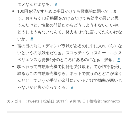
ダメなんだよなあ。
#
100円を浮かすために半日かけても徹底的に調べてしま
う。おそらく10分時間をかけるだけでも効率が悪いと思
うんだけど、性格の問題だからどうしようもない。いや、
どうしようもないなんて、努力もせずに言ってたらいけな
いか。
#
宿の目の前にエディンバラ城があるのに中に入れ（ら）な
いというのは残念だなぁ。スコッチ・ウィスキー・エクス
ペリエンスも徒歩1分のところにあるのになぁ。残念。
#
駅へ行って自動販売機で切符を受け取る。てか切符を受け
取るもこの自動販売機なら、ネットで買うのとどこが違う
んだと、ていうか手間が余計にかかるだけで効率が悪いじ
ゃないかと腹が立ってくる。
#
カテゴリー:
Tweets
| 投稿日:
2011 年 9 月 18 日
|
投稿者:
morimoto