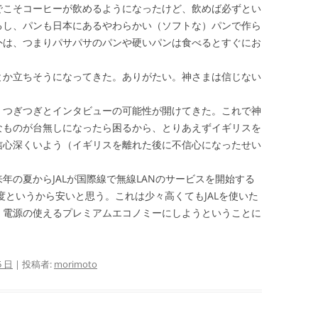
でこそコーヒーが飲めるようになったけど、飲めば必ずとい
るし、パンも日本にあるやわらかい（ソフトな）パンで作ら
外は、つまりパサパサのパンや硬いパンは食べるとすぐにお
とか立ちそうになってきた。ありがたい。神さまは信じない
、つぎつぎとインタビューの可能性が開けてきた。これで神
なものが台無しになったら困るから、とりあえずイギリスを
信心深くいよう（イギリスを離れた後に不信心になったせい
年の夏からJALが国際線で無線LANのサービスを開始する
程度というから安いと思う。これは少々高くてもJALを使いた
、電源の使えるプレミアムエコノミーにしようということに
5 日
|
投稿者:
morimoto