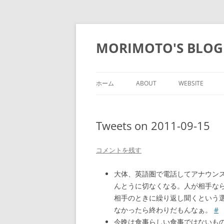
コ
ン
テ
MORIMOTO'S BLOG
ン
ツ
へ
ス
キ
ッ
ホーム
ABOUT
WEBSITE
プ
Tweets on 2011-09-15
コメントを残す
大体、英語圏で電話してアナウン
んとうに切なくなる。人が相手な
相手のときに繰り返し聞くという
なかったら終わりだもんなぁ。
#
今晩は食事らしい食事ではないも