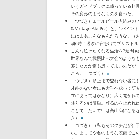
いうガイドブックに載っている料
その変形のようなものを食べた。
（つづき）エールビール煮込みのビ
& Vintage Ale Pie）と、1
にはまあこんなもんだろうな。（
朝6時半過ぎに宿を出てブリストル
こんな泣きたくなる生活を2週間
世界なんて我慢比べ大会のような
落した方が傷も浅くてよいのだが
ころ。（つづく）
#
（つづき）頂上まで登れない者に
才能のない者にも大学へ残って研
在にあってはかなり）広く開かれ
降りるのは簡単。登るのを止めれ
ことで、たいていは高山病になる
き）
#
（つづき）（私もそのクチだが）
い。ましてや君のような装備でこ