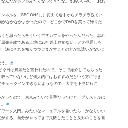
、なんだかカフカみたくなってきたな。まあいいや。（おわ
ンネルを（BBC ONEに）変えて途中からチラチラ観てい
ol"という映画がなかなかよかったので、どこかでDVDを買って帰りた
ろうと思ったらそういう哲学カフェをやったんだった。忘れ
原発事故である土地に20年以上住めない」との見通しを
か、逆にそれを知りつつごまかすことの方が気遣いがないこ
なう。
#
があるけど今日は満席だと言われたので、そこで紹介してもらった
は載っていないけど個人的にはおすすめだという方に行き、
でチェックインできないようなので、大学を下見に行こ
多かったので、東京みたいで苦手だったけど、ブリストルは
く。
#
ドワーク入門」みたいなマニュアルを書いたら、かなりいい
気がする。自分がやってきて失敗したことと反対のことを書