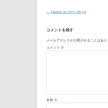
投
←
Tweets on 2011-09-14
稿
ナ
コメントを残す
ビ
ゲ
メールアドレスが公開されることはあり
ー
コメント
※
シ
ョ
ン
名前
※