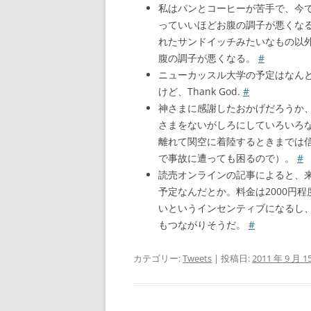
私はパンとコーヒーが苦手で、今
っていいほどお腹の調子が悪くな
れたサンドイッチみたいなもの以
腹の調子が悪くなる。
#
ニューカッスル大学の予定はなん
けど、Thank God.
#
神さまに感謝したおかげだろうか
さまをないがしろにしていろいろ
離れて関空に着陸するときまでは
で事故に遭っても困るので）。
#
読売オンラインの記事によると、来
予定なんだとか。料金は2000円
いというインセンティブになるし
もつながりそうだ。
#
カテゴリー:
Tweets
| 投稿日:
2011 年 9 月 1