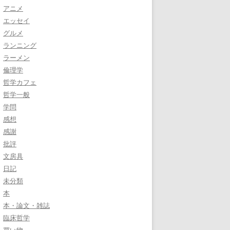
アニメ
エッセイ
グルメ
ランニング
ラーメン
倫理学
哲学カフェ
哲学一般
学問
感想
感謝
批評
文房具
日記
未分類
本
本・論文・雑誌
臨床哲学