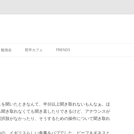
勉強会
哲学カフェ
FRIENDS
スを聞いたときなんて、半分以上聞き取れないもんなぁ。ほ
ら聞き取れなくても聞き直したりできるけど、アナウンスが
選択肢がなかったり、そうするための操作について聞き取れ
のの、イギリスらしい食事をパブでした。ビーフ＆ギネスと