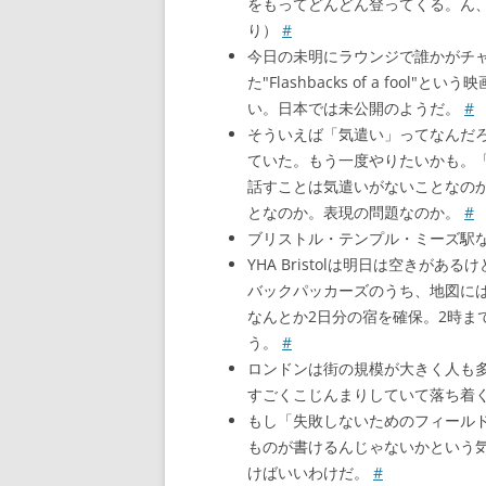
をもってどんどん登ってくる。ん
り）
#
今日の未明にラウンジで誰かがチャ
た"Flashbacks of a fo
い。日本では未公開のようだ。
#
そういえば「気遣い」ってなんだ
ていた。もう一度やりたいかも。「
話すことは気遣いがないことなの
となのか。表現の問題なのか。
#
ブリストル・テンプル・ミーズ駅
YHA Bristolは明日は空き
バックパッカーズのうち、地図に
なんとか2日分の宿を確保。2時ま
う。
#
ロンドンは街の規模が大きく人も
すごくこじんまりしていて落ち着
もし「失敗しないためのフィール
ものが書けるんじゃないかという
けばいいわけだ。
#