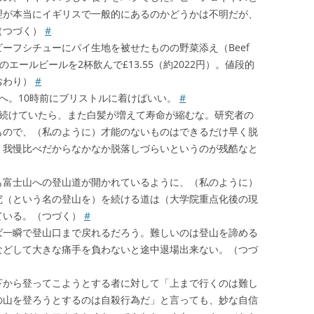
理が本当にイギリスで一般的にあるのかどうかは不明だが、
（つづく）
#
ーフシチューにパイ生地を被せたものの野菜添え（Beef
パイントのエールビールを2杯飲んで£13.55（約2022円）。値段的
おわり）
#
へ。10時前にブリストルに着けばいい。
#
も続けていたら、また白髪が増えて寿命が縮むな。研究者の
もので、（私のように）才能のないものはできるだけ早く脱
、我慢比べだからなかなか脱落しづらいというのが残酷なと
も富士山への登山道が開かれているように、（私のように）
究（という名の登山を）を続ける道は（大学院重点化後の現
ている。（つづく）
#
ば一瞬で登山口まで戻れるだろう。難しいのは登山を諦める
などして大きな痛手を負わないと途中退場出来ない。（つづ
下から登ってこようとする者に対して「上まで行くのは難し
の山を登ろうとするのは自殺行為だ」と言っても、妙な自信