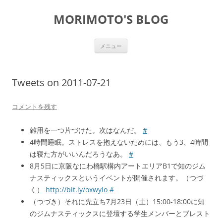
コ
ン
MORIMOTO'S BLOG
テ
ン
ツ
へ
ス
メニュー
キ
ッ
プ
Tweets on 2011-07-21
コメントを残す
雑用を一つ片づけた。次はなんだ。
#
4時間睡眠。ストレスを抱えないためには、もう3、4時間
は寝た方がいいんだろうなあ。
#
8月5日に京阪なにわ橋駅構内アートエリアB1で知のジム
ナスティックスというイベントが開催されます。（つづ
く）
http://bit.ly/oxwylo
#
（つづき）それに先立ち7月23日（土）15:00-18:00に知
のジムナスティックスに登壇する学生メンバーとブレスト