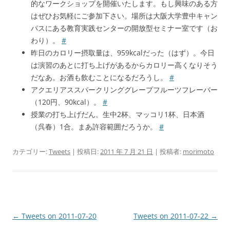
的なワークショップを開催いたします。もし興味のある方
はぜひお気軽にご参加下さい。場所は大阪大学豊中キャン
パスにある教育実践センターの開放型セミナー室です（お
わり）。
#
昨日のカロリー摂取量は、959kcalだった（はず）。今日
は演習のあとに打ち上げがあるからカロリー高くなりそう
だなあ。お酒も飲むことになるだろうし。
#
アクエリアススパークリンググレープフルーツフレーバー
（120円、90kcal）。
#
授業の打ち上げだん。生中2杯、マッコリ1杯、日本酒
（呉春）1合。まあ許容範囲だろうか。
#
カテゴリー:
Tweets
| 投稿日:
2011 年 7 月 21 日
|
投稿者:
morimoto
投
←
Tweets on 2011-07-20
Tweets on 2011-07-22
→