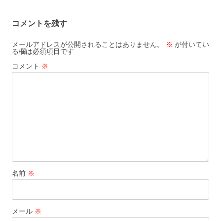
稿
ナ
コメントを残す
ビ
ゲ
メールアドレスが公開されることはありません。
※
が付いてい
る欄は必須項目です
ー
コメント
※
シ
ョ
ン
名前
※
メール
※