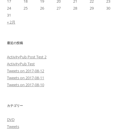
17
18
19
20
21
22
23
24
25
26
27
28
29
30
31
« 2月
最近の投稿
ActivityPub Post Test 2
ActivityPub Test
Tweets on 2017-08-12
Tweets on 2017-08-11
Tweets on 2017-08-10
カテゴリー
DVD
Tweets