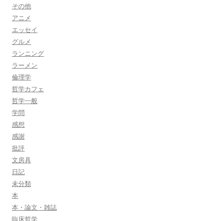
その他
アニメ
エッセイ
グルメ
ランニング
ラーメン
倫理学
哲学カフェ
哲学一般
学問
感想
感謝
批評
文房具
日記
未分類
本
本・論文・雑誌
臨床哲学