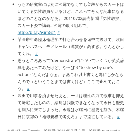
うちの研究室には別に節電でなくても普段からスカートは
いてくる男性教員がいるけど、これってそんな記事になる
ほどのことなのかなあ。 20110702読売新聞「男性教授、
スカート姿で講義…節電の取り組みで」
http://bit.ly/iGmGz1
#
某医療生命臨床倫理学の打ち合わせを途中で抜けて、吹田
キャンパスへ。モノレール（運賃が）高すぎ。なんとかし
てくれ。
#
思うところあって"demonstrate"についていくつか英英辞
典をあたってみたけど、やっぱり"to show by one's
actions"なんだよなぁ。まあこれ以上書くと毒にしかなら
んので（ということまでは書くけど）ここで止めておこ
う。
#
吹田で用事を済ませたあと、一旦は理性の力で欲求を抑え
て帰宅したものの、結局は我慢できなくなって今日も歴史
を刻みに来てしまった。今週は水曜日に歴史を刻み、木曜
日に京都の「地球規模で考えろ」まで遠征している。
#
カテゴリー:
Tweets
| 投稿日:
2011 年 7 月 2 日
|
投稿者:
morimoto