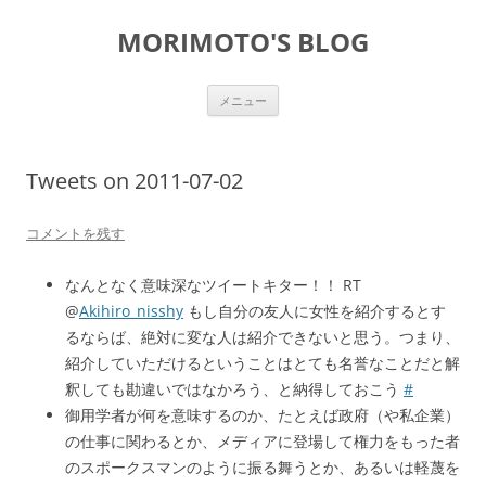
コ
ン
MORIMOTO'S BLOG
テ
ン
ツ
へ
ス
メニュー
キ
ッ
プ
Tweets on 2011-07-02
コメントを残す
なんとなく意味深なツイートキター！！ RT
@
Akihiro_nisshy
もし自分の友人に女性を紹介するとす
るならば、絶対に変な人は紹介できないと思う。つまり、
紹介していただけるということはとても名誉なことだと解
釈しても勘違いではなかろう、と納得しておこう
#
御用学者が何を意味するのか、たとえば政府（や私企業）
の仕事に関わるとか、メディアに登場して権力をもった者
のスポークスマンのように振る舞うとか、あるいは軽蔑を