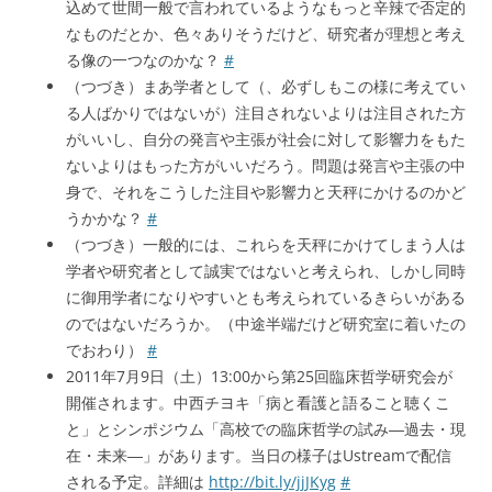
込めて世間一般で言われているようなもっと辛辣で否定的
なものだとか、色々ありそうだけど、研究者が理想と考え
る像の一つなのかな？
#
（つづき）まあ学者として（、必ずしもこの様に考えてい
る人ばかりではないが）注目されないよりは注目された方
がいいし、自分の発言や主張が社会に対して影響力をもた
ないよりはもった方がいいだろう。問題は発言や主張の中
身で、それをこうした注目や影響力と天秤にかけるのかど
うかかな？
#
（つづき）一般的には、これらを天秤にかけてしまう人は
学者や研究者として誠実ではないと考えられ、しかし同時
に御用学者になりやすいとも考えられているきらいがある
のではないだろうか。（中途半端だけど研究室に着いたの
でおわり）
#
2011年7月9日（土）13:00から第25回臨床哲学研究会が
開催されます。中西チヨキ「病と看護と語ること聴くこ
と」とシンポジウム「高校での臨床哲学の試み―過去・現
在・未来―」があります。当日の様子はUstreamで配信
される予定。詳細は
http://bit.ly/jjJKyg
#