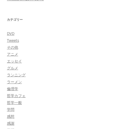
カテゴリー
DVD
Tweets
その他
アニメ
エッセイ
グルメ
ランニング
ラーメン
倫理学
哲学カフェ
哲学一般
学問
感想
感謝