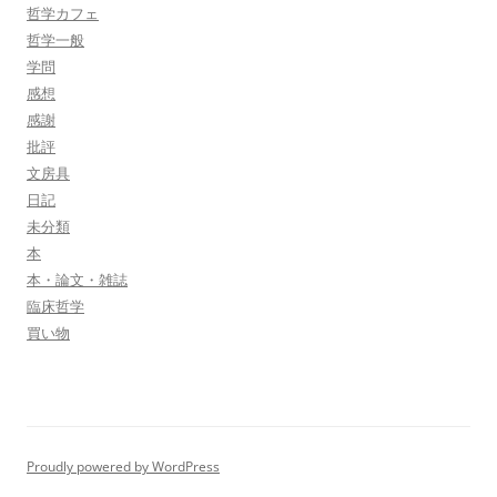
哲学カフェ
哲学一般
学問
感想
感謝
批評
文房具
日記
未分類
本
本・論文・雑誌
臨床哲学
買い物
Proudly powered by WordPress