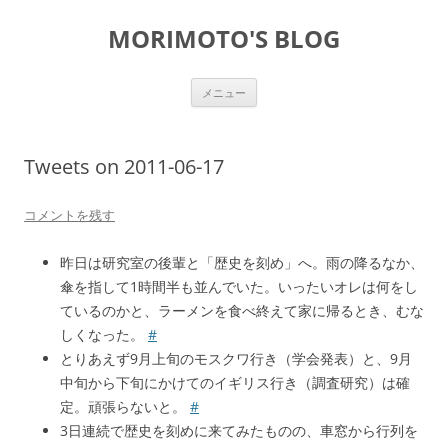
コ
ン
MORIMOTO'S BLOG
テ
ン
ツ
へ
ス
メニュー
キ
ッ
プ
Tweets on 2011-06-17
コメントを残す
昨日は研究室の後輩と「歴史を刻め」へ。雨の降るなか、
傘を指して1時間半も並んでいた。いったいオレは何をし
ているのかと、ラーメンを食べ終えて家に帰るとき、むな
しくなった。
#
とりあえず9月上旬のモスクワ行き（学会発表）と、9月
中旬から下旬にかけてのイギリス行き（調査研究）は確
定。頑張らないと。
#
3日連続で歴史を刻めに来てみたものの、車窓から行列を