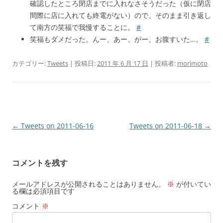
確認したところ閉店までに入れなさそうだった（仮に閉店
間際に店に入れても終電がない）ので、そのまま引き返し
て南方の笑福で我慢することに。
#
笑福もダメだった。んー、あー、がー、お腹すいた…。
#
カテゴリー:
Tweets
| 投稿日:
2011 年 6 月 17 日
|
投稿者:
morimoto
投
←
Tweets on 2011-06-16
Tweets on 2011-06-18
→
稿
ナ
コメントを残す
ビ
ゲ
メールアドレスが公開されることはありません。
※
が付いてい
る欄は必須項目です
ー
コメント
※
シ