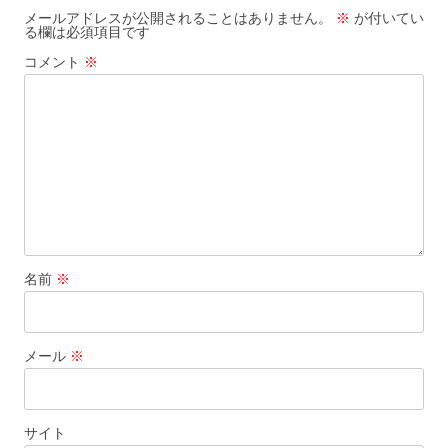
ゲ
メールアドレスが公開されることはありません。
※
が付いてい
る欄は必須項目です
ー
コメント
※
シ
ョ
ン
名前
※
メール
※
サイト