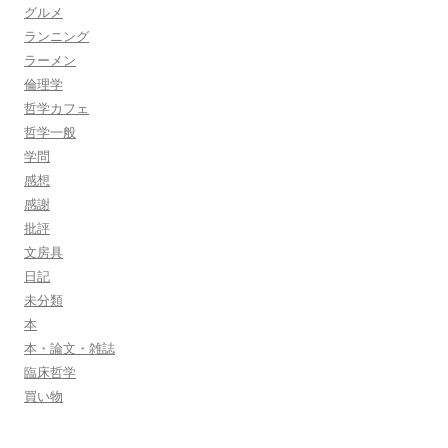
グルメ
ランニング
ラーメン
倫理学
哲学カフェ
哲学一般
学問
感想
感謝
批評
文房具
日記
未分類
本
本・論文・雑誌
臨床哲学
買い物