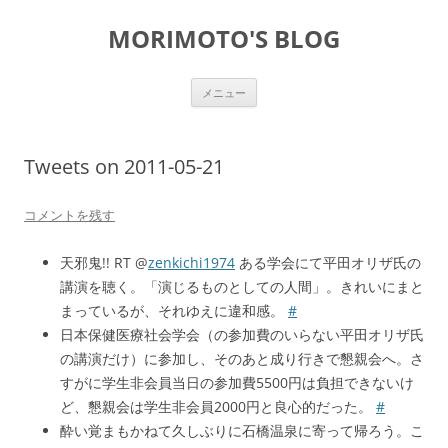
コ
ン
MORIMOTO'S BLOG
テ
ン
ツ
へ
ス
メニュー
キ
ッ
プ
Tweets on 2011-05-21
コメントを残す
天邪鬼!! RT @
zenkichi1974
ある学会にて平田オリザ氏の
講演を聴く。「演じるものとしての人間」。きれいにまと
まっているが、それゆえに違和感。
#
日本保健医療社会学会（の参加費のいらない平田オリザ氏
の講演だけ）に参加し、そのあと成り行きで懇親会へ。さ
すがに学生非会員当日の参加費5500円は負担できないけ
ど、懇親会は学生非会員2000円と良心的だった。
#
酔い覚まもかねて久しぶりに石橋温泉に寄って帰ろう。こ