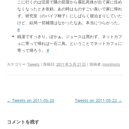
こに行くのは旧居で隣の部屋から腐乱死体が出て家に住め
なくなったとき依頼。あの時はものすごい臭いで家に帰れ
ず、研究室（のパイプ椅子）にしばらく寝泊まりしていた
けど、結局一切補償はなかったなあ。本当につらかった。
#
銭湯ですっきり。ぽかぁ。ジュースは買わず、ネットカフ
ェに寄って帰れば一石二鳥。ということでネットカフェに
寄って帰ろう。
#
カテゴリー:
Tweets
| 投稿日:
2011 年 5 月 21 日
|
投稿者:
morimoto
投
←
Tweets on 2011-05-20
Tweets on 2011-05-22
→
稿
ナ
コメントを残す
ビ