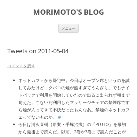
コ
ン
MORIMOTO'S BLOG
テ
ン
ツ
へ
ス
メニュー
キ
ッ
プ
Tweets on 2011-05-04
コメントを残す
ネットカフェから帰宅中。今日はオープン席というのを試
してみたけど、タバコの煙が酷すぎてうんざり。でもナイ
トパックで利用を開始していたので出るに出られず朝まで
耐えた。こないだ利用したマッサージチェアの禁煙席です
ら煙が入ってきて不快だったもんなあ。禁煙のネットカフ
ェってないものか。
#
今日は浦沢直樹（原案・手塚治虫）の『PLUTO』を最初
から最後まで読んだ。以前、2巻か3巻まで読んだことが