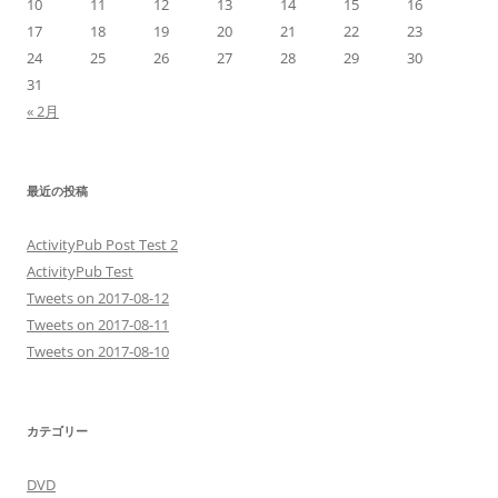
10
11
12
13
14
15
16
17
18
19
20
21
22
23
24
25
26
27
28
29
30
31
« 2月
最近の投稿
ActivityPub Post Test 2
ActivityPub Test
Tweets on 2017-08-12
Tweets on 2017-08-11
Tweets on 2017-08-10
カテゴリー
DVD