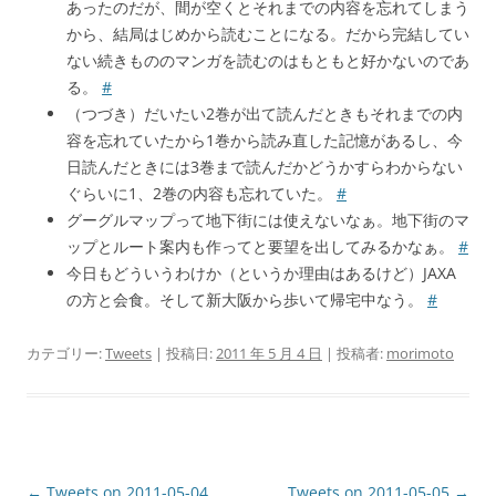
あったのだが、間が空くとそれまでの内容を忘れてしまう
から、結局はじめから読むことになる。だから完結してい
ない続きもののマンガを読むのはもともと好かないのであ
る。
#
（つづき）だいたい2巻が出て読んだときもそれまでの内
容を忘れていたから1巻から読み直した記憶があるし、今
日読んだときには3巻まで読んだかどうかすらわからない
ぐらいに1、2巻の内容も忘れていた。
#
グーグルマップって地下街には使えないなぁ。地下街のマ
ップとルート案内も作ってと要望を出してみるかなぁ。
#
今日もどういうわけか（というか理由はあるけど）JAXA
の方と会食。そして新大阪から歩いて帰宅中なう。
#
カテゴリー:
Tweets
| 投稿日:
2011 年 5 月 4 日
|
投稿者:
morimoto
投
←
Tweets on 2011-05-04
Tweets on 2011-05-05
→