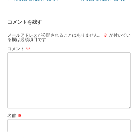
稿
ナ
コメントを残す
ビ
ゲ
メールアドレスが公開されることはありません。
※
が付いてい
る欄は必須項目です
ー
コメント
※
シ
ョ
ン
名前
※