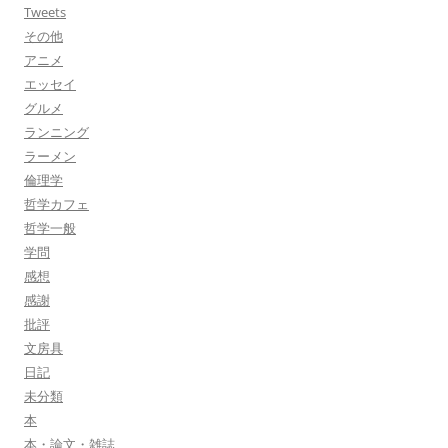
Tweets
その他
アニメ
エッセイ
グルメ
ランニング
ラーメン
倫理学
哲学カフェ
哲学一般
学問
感想
感謝
批評
文房具
日記
未分類
本
本・論文・雑誌