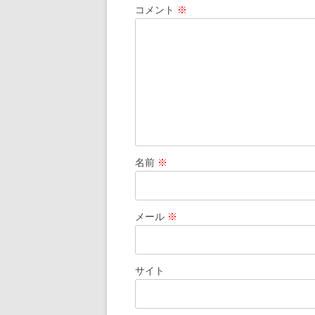
ー
コメント
※
シ
ョ
ン
名前
※
メール
※
サイト