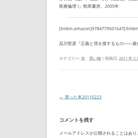
医療倫理 I』勁草書房、2005年
[tmkm-amazon]9784779501647[/tmk
品川哲彦『正義と境を接するもの――責任
カテゴリー:
本
、
買い物
| 投稿日:
2011 年 2 
投
←
買った本20110223
稿
ナ
コメントを残す
ビ
ゲ
メールアドレスが公開されることはあり