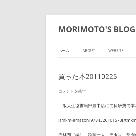
コ
ン
テ
MORIMOTO'S BLOG
ン
ツ
へ
ス
キ
ッ
ホーム
ABOUT
WEBSITE
プ
買った本20110225
コメントを残す
阪大生協書籍部豊中店にて科研費で本
[tmkm-amazon]9784326101573[/tmk
赤林朗（編）、稲葉一人、児玉聡、堂囿