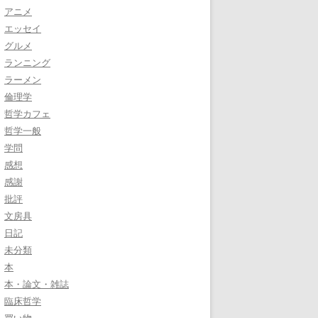
アニメ
エッセイ
グルメ
ランニング
ラーメン
倫理学
哲学カフェ
哲学一般
学問
感想
感謝
批評
文房具
日記
未分類
本
本・論文・雑誌
臨床哲学