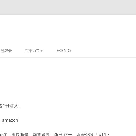
勉強会
哲学カフェ
FRIENDS
を2冊購入。
m-amazon]
俊彦、奈良雅俊、額賀淑郎、前田 正一、水野俊誠『入門・