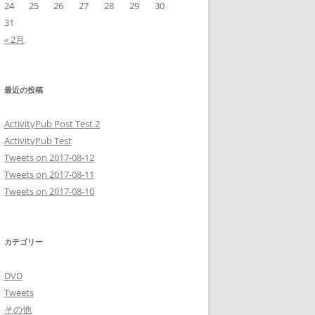
24
25
26
27
28
29
30
31
« 2月
最近の投稿
ActivityPub Post Test 2
ActivityPub Test
Tweets on 2017-08-12
Tweets on 2017-08-11
Tweets on 2017-08-10
カテゴリー
DVD
Tweets
その他