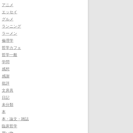
アニメ
エッセイ
グルメ
ランニング
ラーメン
倫理学
哲学カフェ
哲学一般
学問
感想
感謝
批評
文房具
日記
未分類
本
本・論文・雑誌
臨床哲学