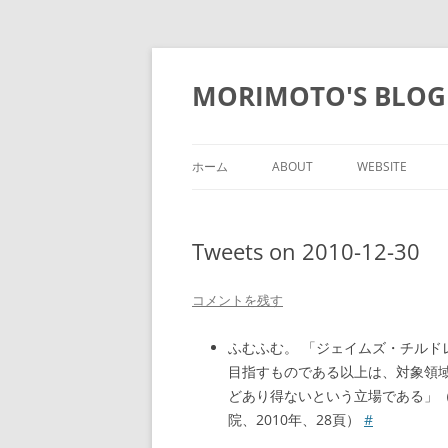
コ
ン
テ
MORIMOTO'S BLOG
ン
ツ
へ
ス
キ
ッ
ホーム
ABOUT
WEBSITE
プ
Tweets on 2010-12-30
コメントを残す
ふむふむ。 「ジェイムズ・チル
目指すものである以上は、対象領
どあり得ないという立場である」
院、2010年、28頁）
#