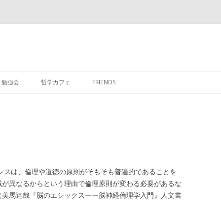
勉強会
哲学カフェ
FRIENDS
ドレスは、倫理や道徳の原則がそもそも普遍的であることを
域が異なるからという理由で倫理原則が変わる必要があるな
（美馬達哉『脳のエシックスーー脳神経倫理学入門』人文書