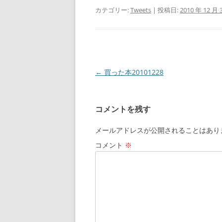
カテゴリー:
Tweets
| 投稿日:
2010 年 12 月 
投
←
買った本20101228
稿
ナ
コメントを残す
ビ
ゲ
メールアドレスが公開されることはあり
ー
コメント
※
シ
ョ
ン