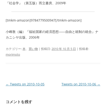
『社会学』（第五版）而立書房、2009年
[tmkm-amazon]9784779500947[/tmkm-amazon]
小峰敦（編）『福祉国家の経済思想――自由と統制の統合』ナ
カニシヤ出版、2006年
カテゴリー:
本
、
買い物
| 投稿日:
2010 年 10 月 5 日
|
投稿者:
morimoto
投
←
Tweets on 2010-10-05
Tweets on 2010-10-06
→
稿
ナ
コメントを残す
ビ