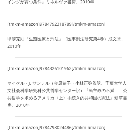
イングが育つ条件』ミネルヴァ書房、2010年
[tmkm-amazon]9784792318789[/tmkm-amazon]
甲斐克則『生殖医療と刑法』（医事刑法研究第4巻）成文堂、
2010年
[tmkm-amazon]9784326101962[/tmkm-amazon]
マイケル・J. サンデル（金原恭子・小林正弥監訳、千葉大学人
文社会科学研究科公共哲学センター訳）『民主政の不満――公
共哲学を求めるアメリカ〈上〉手続き的共和国の憲法』勁草書
房、2010年
[tmkm-amazon]9784798024486[/tmkm-amazon]