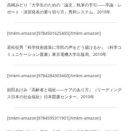
高崎みどり『大学生のための「論文」執筆の手引――卒論・レ
ポート・演習発表の乗り切り方』秀和システム、2010年
[tmkm-amazon]9784501625405[/tmkm-amazon]
若松征男『科学技術政策に市民の声をどう届けるか』（科学コ
ミュニケーション叢書）東京電機大学出版局、2010年
[tmkm-amazon]9784284303460[/tmkm-amazon]
副田あけみ『高齢者と福祉――ケアのあり方』（リーディング
ス日本の社会福祉）日本図書センター、2010年
[tmkm-amazon]9784595311901[/tmkm-amazon]