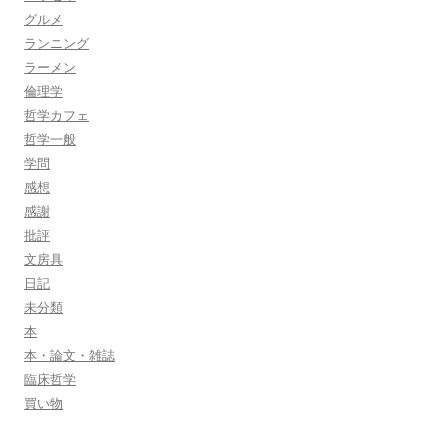
グルメ
ランニング
ラーメン
倫理学
哲学カフェ
哲学一般
学問
感想
感謝
批評
文房具
日記
未分類
本
本・論文・雑誌
臨床哲学
買い物