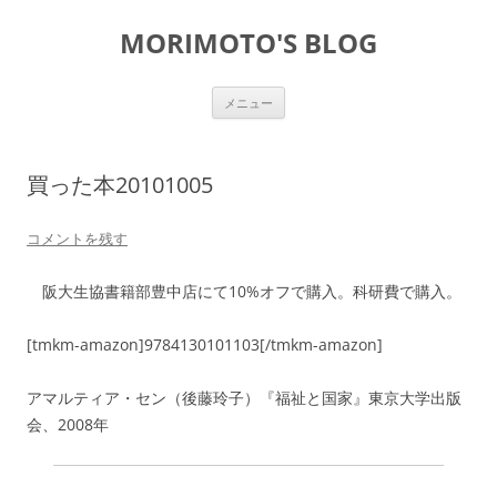
コ
ン
MORIMOTO'S BLOG
テ
ン
ツ
へ
ス
メニュー
キ
ッ
プ
買った本20101005
コメントを残す
阪大生協書籍部豊中店にて10%オフで購入。科研費で購入。
[tmkm-amazon]9784130101103[/tmkm-amazon]
アマルティア・セン（後藤玲子）『福祉と国家』東京大学出版
会、2008年