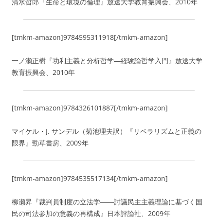
清水哲郎『生命と環境の倫理』放送大学教育振興会、2010年
[tmkm-amazon]9784595311918[/tmkm-amazon]
一ノ瀬正樹『功利主義と分析哲学―経験論哲学入門』放送大学
教育振興会、2010年
[tmkm-amazon]9784326101887[/tmkm-amazon]
マイケル・J. サンデル（菊池理夫訳）『リベラリズムと正義の
限界』勁草書房、2009年
[tmkm-amazon]9784535517134[/tmkm-amazon]
柳瀬昇『裁判員制度の立法学――討議民主主義理論に基づく国
民の司法参加の意義の再構成』日本評論社、2009年