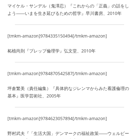
マイケル・サンデル（鬼澤忍）『これからの「正義」の話をし
よう――いまを生き延びるための哲学』早川書房、2010年
[tmkm-amazon]9784335150494[/tmkm-amazon]
柘植尚則『プレップ倫理学』弘文堂、2010年
[tmkm-amazon]9784870542587[/tmkm-amazon]
坪倉繁美（責任編集）『具体的なジレンマからみた看護倫理の
基本』医学芸術社、2005年
[tmkm-amazon]9784623057894[/tmkm-amazon]
野村武夫『「生活大国」デンマークの福祉政策――ウェルビー