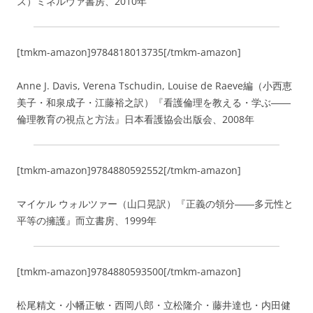
ズ）ミネルヴァ書房、2010年
[tmkm-amazon]9784818013735[/tmkm-amazon]
Anne J. Davis, Verena Tschudin, Louise de Raeve編（小西恵
美子・和泉成子・江藤裕之訳）『看護倫理を教える・学ぶ――
倫理教育の視点と方法』日本看護協会出版会、2008年
[tmkm-amazon]9784880592552[/tmkm-amazon]
マイケル ウォルツァー（山口晃訳）『正義の領分――多元性と
平等の擁護』而立書房、1999年
[tmkm-amazon]9784880593500[/tmkm-amazon]
松尾精文・小幡正敏・西岡八郎・立松隆介・藤井達也・内田健