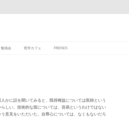
勉強会
哲学カフェ
FRIENDS
何人かに話を聞いてみると、既得権益については医師という
いらしい。技術的な面については、容易というわけではない
いう意見をいただいた。自尊心については、なくもないだろ