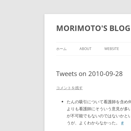
コ
ン
テ
MORIMOTO'S BLOG
ン
ツ
へ
ス
キ
ッ
ホーム
ABOUT
WEBSITE
プ
Tweets on 2010-09-28
コメントを残す
たんの吸引について看護師を含め
よりも看護師にそういう意見が多
が不可能でもないのではないかと
うが、よくわからなかった。
#