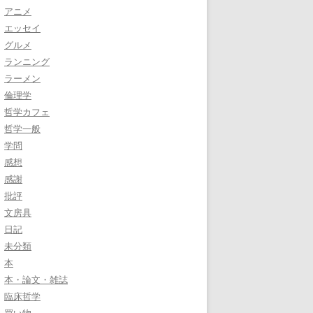
アニメ
エッセイ
グルメ
ランニング
ラーメン
倫理学
哲学カフェ
哲学一般
学問
感想
感謝
批評
文房具
日記
未分類
本
本・論文・雑誌
臨床哲学