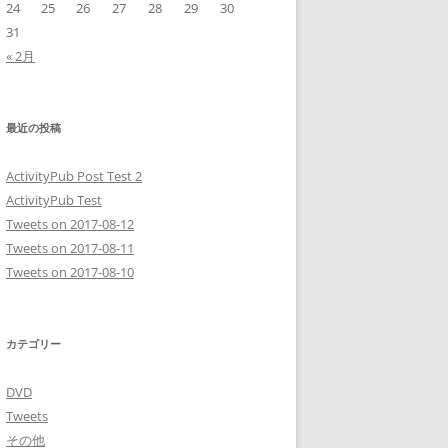
24
25
26
27
28
29
30
31
« 2月
最近の投稿
ActivityPub Post Test 2
ActivityPub Test
Tweets on 2017-08-12
Tweets on 2017-08-11
Tweets on 2017-08-10
カテゴリー
DVD
Tweets
その他