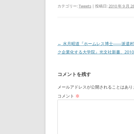
カテゴリー:
Tweets
| 投稿日:
2010 年 9 月 2
投
←
水月昭道『ホームレス博士――派遣村
稿
ク企業化する大学院』光文社新書、201
ナ
ビ
コメントを残す
ゲ
ー
メールアドレスが公開されることはあり
シ
コメント
※
ョ
ン