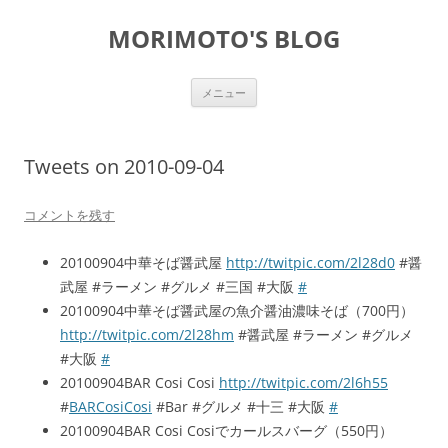
コ
ン
MORIMOTO'S BLOG
テ
ン
ツ
へ
ス
メニュー
キ
ッ
プ
Tweets on 2010-09-04
コメントを残す
20100904中華そば醤武屋
http://twitpic.com/2l28d0
#醤
武屋 #ラーメン #グルメ #三国 #大阪
#
20100904中華そば醤武屋の魚介醤油濃味そば（700円）
http://twitpic.com/2l28hm
#醤武屋 #ラーメン #グルメ
#大阪
#
20100904BAR Cosi Cosi
http://twitpic.com/2l6h55
#
BARCosiCosi
#Bar #グルメ #十三 #大阪
#
20100904BAR Cosi Cosiでカールスバーグ（550円）