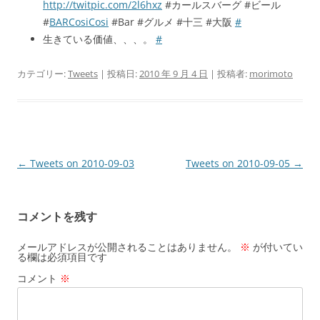
http://twitpic.com/2l6hxz
#カールスバーグ #ビール
#
BARCosiCosi
#Bar #グルメ #十三 #大阪
#
生きている価値、、、。
#
カテゴリー:
Tweets
| 投稿日:
2010 年 9 月 4 日
|
投稿者:
morimoto
投
←
Tweets on 2010-09-03
Tweets on 2010-09-05
→
稿
ナ
コメントを残す
ビ
ゲ
メールアドレスが公開されることはありません。
※
が付いてい
る欄は必須項目です
ー
コメント
※
シ
ョ