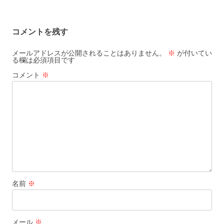
ー
シ
コメントを残す
ョ
ン
メールアドレスが公開されることはありません。
※
が付いてい
る欄は必須項目です
コメント
※
名前
※
メール
※