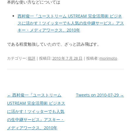
本的な使い方などについては
西村俊一『ユーストリーム USTREAM 完全活用術 ビジネ
スに活かす！ツイッターでも人気の生中継サービス』アス
キー・メディアワークス、2010年
である程度勉強していたので、ざっと読み飛ばす。
カテゴリー:
批評
| 投稿日:
2010 年 7 月 28 日
|
投稿者:
morimoto
投
←
西村俊一『ユーストリーム
Tweets on 2010-07-29
→
稿
USTREAM 完全活用術 ビジネス
ナ
に活かす！ツイッターでも人気
ビ
の生中継サービス』アスキー・
ゲ
メディアワークス、2010年