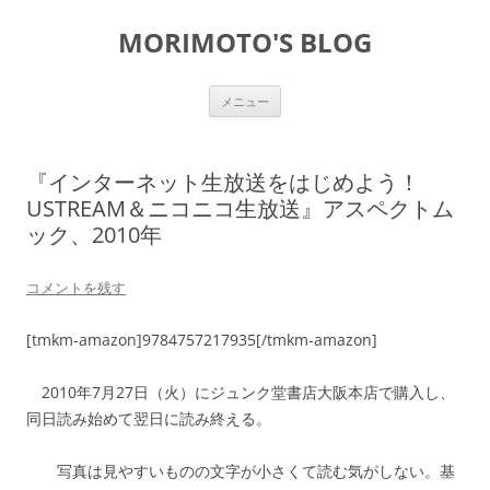
コ
ン
MORIMOTO'S BLOG
テ
ン
ツ
へ
ス
メニュー
キ
ッ
プ
『インターネット生放送をはじめよう！
USTREAM＆ニコニコ生放送』アスペクトム
ック、2010年
コメントを残す
[tmkm-amazon]9784757217935[/tmkm-amazon]
2010年7月27日（火）にジュンク堂書店大阪本店で購入し、
同日読み始めて翌日に読み終える。
写真は見やすいものの文字が小さくて読む気がしない。基