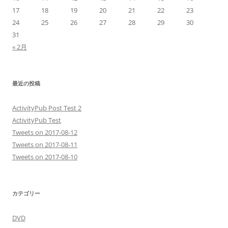
17
18
19
20
21
22
23
24
25
26
27
28
29
30
31
« 2月
最近の投稿
ActivityPub Post Test 2
ActivityPub Test
Tweets on 2017-08-12
Tweets on 2017-08-11
Tweets on 2017-08-10
カテゴリー
DVD