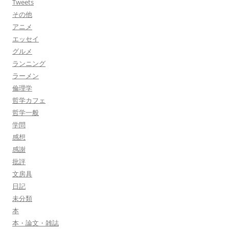
Tweets
その他
アニメ
エッセイ
グルメ
ランニング
ラーメン
倫理学
哲学カフェ
哲学一般
学問
感想
感謝
批評
文房具
日記
未分類
本
本・論文・雑誌