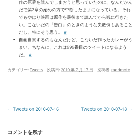
作の原著を読んでしまおうと思っていたのに、なんだかん
だで第2章の始めの方で中断したままになっている。それ
でもやはり映画は原作を最後まで読んでから観に行きた
い。こないだの『告白』のときのような失敗例もあること
だし、特にそう思う。
#
自画自賛するのもなんだけど、こないだ作ったカレーがう
まい。ちなみに、これは999番目のツイートになるよう
だ。
#
カテゴリー:
Tweets
| 投稿日:
2010 年 7 月 17 日
|
投稿者:
morimoto
投
←
Tweets on 2010-07-16
Tweets on 2010-07-18
→
稿
ナ
コメントを残す
ビ