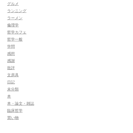
グルメ
ランニング
ラーメン
倫理学
哲学カフェ
哲学一般
学問
感想
感謝
批評
文房具
日記
未分類
本
本・論文・雑誌
臨床哲学
買い物