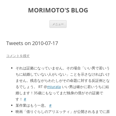
コ
ン
MORIMOTO'S BLOG
テ
ン
ツ
へ
ス
メニュー
キ
ッ
プ
Tweets on 2010-07-17
コメントを残す
それは証拠になっていません。その場合「いい男で若いう
ちに結婚していない人がいない」ことを示さなければいけ
ません。残念ながらわたしがその命題に対する反証例とな
るでしょう。 RT @
miurata
いい男は確かに若いうちに結
婚します！35歳にもなってまだ独身の僕がその証拠で
す！
#
某作業はもう一息。
#
映画「借りぐらしのアリエッティ」が公開されるまでに原