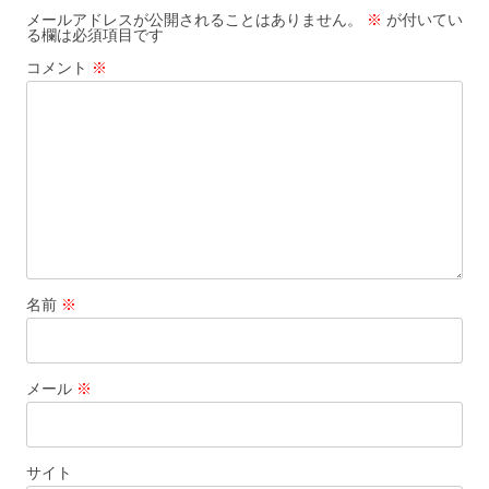
ゲ
メールアドレスが公開されることはありません。
※
が付いてい
る欄は必須項目です
ー
コメント
※
シ
ョ
ン
名前
※
メール
※
サイト