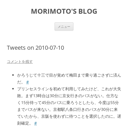
コ
ン
MORIMOTO'S BLOG
テ
ン
ツ
へ
ス
メニュー
キ
ッ
プ
Tweets on 2010-07-10
コメントを残す
かろうじて十三で目が覚めて梅田まで乗り過ごさずに済ん
だ。
#
プリンセスラインを初めて利用してみたけど、これが大失
敗。まず13時台は30分に京女行きのバスがない。仕方な
く15分待って45分のバスに乗ろうとしたら、今度は55分
までバスが来ない。京都駅八条口行きのバスが30分に来
ていたから、京阪を使わずに待つことを選択したのに。遅
刻確定。
#