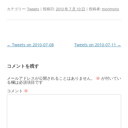
カテゴリー:
Tweets
| 投稿日:
2010 年 7 月 10 日
|
投稿者:
morimoto
投
←
Tweets on 2010-07-08
Tweets on 2010-07-11
→
稿
ナ
コメントを残す
ビ
ゲ
メールアドレスが公開されることはありません。
※
が付いてい
る欄は必須項目です
ー
コメント
※
シ
ョ
ン