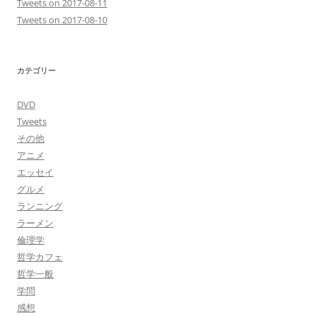
Tweets on 2017-08-11
Tweets on 2017-08-10
カテゴリー
DVD
Tweets
その他
アニメ
エッセイ
グルメ
ランニング
ラーメン
倫理学
哲学カフェ
哲学一般
学問
感想