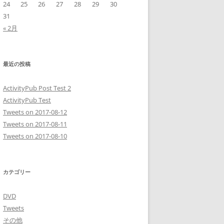
24
25
26
27
28
29
30
31
« 2月
最近の投稿
ActivityPub Post Test 2
ActivityPub Test
Tweets on 2017-08-12
Tweets on 2017-08-11
Tweets on 2017-08-10
カテゴリー
DVD
Tweets
その他