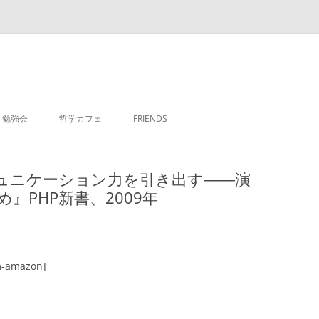
勉強会
哲学カフェ
FRIENDS
ュニケーション力を引き出す――演
』PHP新書、2009年
m-amazon]