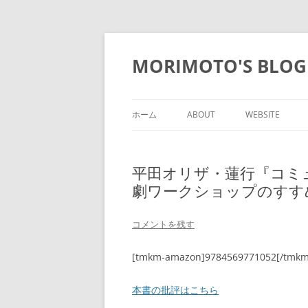
コ
ン
テ
MORIMOTO'S BLOG
ン
ツ
へ
ス
キ
ッ
ホーム
ABOUT
WEBSITE
プ
平田オリザ・蓮行『コミ
劇ワークショップのすすめ
コメントを残す
[tmkm-amazon]9784569771052[/tmk
本書の批評はこちら