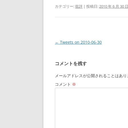
カテゴリー:
批評
| 投稿日:
2010 年 6 月 30 
投
←
Tweets on 2010-06-30
稿
ナ
コメントを残す
ビ
ゲ
メールアドレスが公開されることはあり
ー
コメント
※
シ
ョ
ン