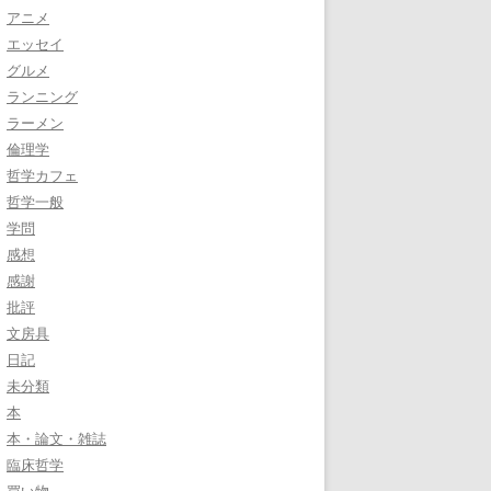
アニメ
エッセイ
グルメ
ランニング
ラーメン
倫理学
哲学カフェ
哲学一般
学問
感想
感謝
批評
文房具
日記
未分類
本
本・論文・雑誌
臨床哲学