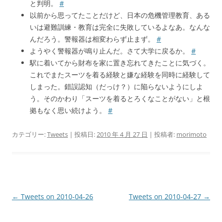
と判明。
#
以前から思ってたことだけど、日本の危機管理教育、ある
いは避難訓練・教育は完全に失敗しているよなあ。なんな
んだろう。警報器は相変わらず止まず。
#
ようやく警報器が鳴り止んだ。さて大学に戻るか。
#
駅に着いてから財布を家に置き忘れてきたことに気づく。
これでまたスーツを着る経験と嫌な経験を同時に経験して
しまった。錯誤認知（だっけ？）に陥らないようにしよ
う。そのかわり「スーツを着るとろくなことがない」と根
拠もなく思い続けよう。
#
カテゴリー:
Tweets
| 投稿日:
2010 年 4 月 27 日
|
投稿者:
morimoto
投
←
Tweets on 2010-04-26
Tweets on 2010-04-27
→
稿