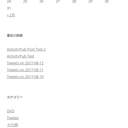
24
25
26
27
28
29
30
31
« 2月
最近の投稿
ActivityPub Post Test 2
ActivityPub Test
Tweets on 2017-08-12
Tweets on 2017-08-11
Tweets on 2017-08-10
カテゴリー
DVD
Tweets
その他