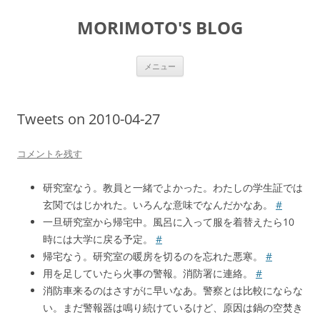
コ
ン
MORIMOTO'S BLOG
テ
ン
ツ
へ
ス
メニュー
キ
ッ
プ
Tweets on 2010-04-27
コメントを残す
研究室なう。教員と一緒でよかった。わたしの学生証では
玄関ではじかれた。いろんな意味でなんだかなあ。
#
一旦研究室から帰宅中。風呂に入って服を着替えたら10
時には大学に戻る予定。
#
帰宅なう。研究室の暖房を切るのを忘れた悪寒。
#
用を足していたら火事の警報。消防署に連絡。
#
消防車来るのはさすがに早いなあ。警察とは比較にならな
い。まだ警報器は鳴り続けているけど、原因は鍋の空焚き