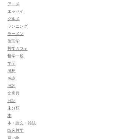
アニメ
エッセイ
グルメ
ランニング
ラーメン
倫理学
哲学カフェ
哲学一般
学問
感想
感謝
批評
文房具
日記
未分類
本
本・論文・雑誌
臨床哲学
買い物