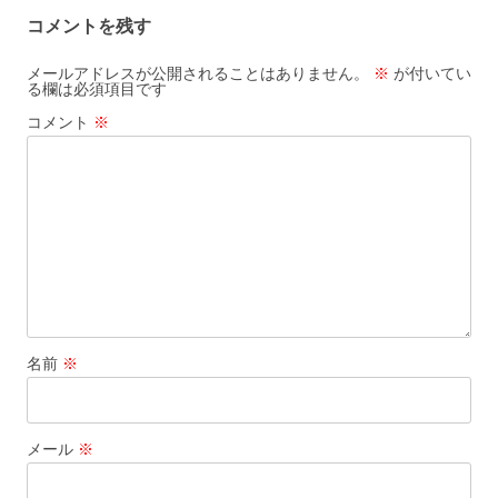
ナ
コメントを残す
ビ
ゲ
メールアドレスが公開されることはありません。
※
が付いてい
る欄は必須項目です
ー
コメント
※
シ
ョ
ン
名前
※
メール
※