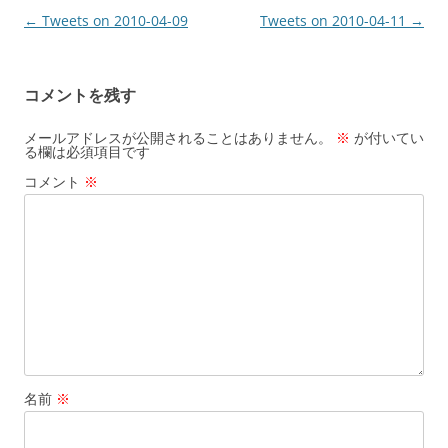
投
←
Tweets on 2010-04-09
Tweets on 2010-04-11
→
稿
ナ
コメントを残す
ビ
ゲ
メールアドレスが公開されることはありません。
※
が付いてい
る欄は必須項目です
ー
コメント
※
シ
ョ
ン
名前
※