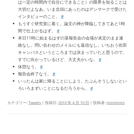
は一定の時間内で自分にできること）の限界を知ることは
大切だよなあ。いま念頭にあったのはデンマークで受けた
インタビューのこと。
#
もうすぐ研究室に着く。論文の神が降臨してきてあと1時
間で仕上がるはず。
#
本日11時に始まるはずの某報告会の会場が未定のまま連
絡なし。問い合わせのメイルにも返信なし。いちおう吹田
キャンパスというところまでは決まっていたと思うので、
すでに向かっているけど、大丈夫かいな。
#
休憩なう。
#
報告会終了なう。
#
いったんは家に帰ることにしよう。たぶんそうしないとい
ろいろまずいことになるだろうから。
#
カテゴリー:
Tweets
| 投稿日:
2010 年 4 月 10 日
|
投稿者:
morimoto