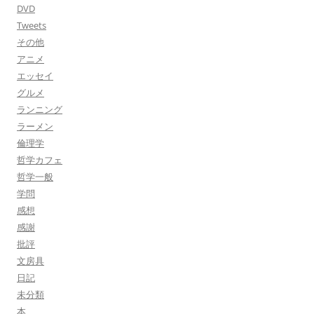
DVD
Tweets
その他
アニメ
エッセイ
グルメ
ランニング
ラーメン
倫理学
哲学カフェ
哲学一般
学問
感想
感謝
批評
文房具
日記
未分類
本