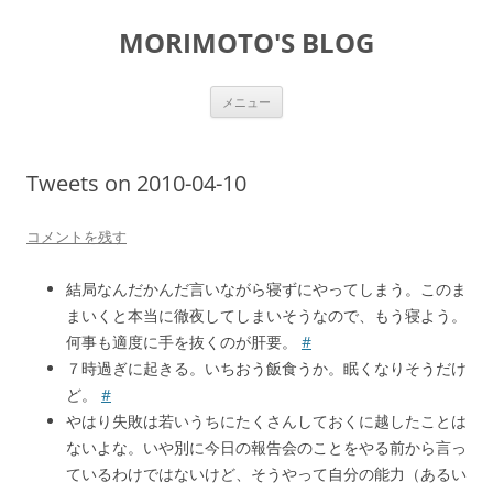
コ
ン
MORIMOTO'S BLOG
テ
ン
ツ
へ
ス
メニュー
キ
ッ
プ
Tweets on 2010-04-10
コメントを残す
結局なんだかんだ言いながら寝ずにやってしまう。このま
まいくと本当に徹夜してしまいそうなので、もう寝よう。
何事も適度に手を抜くのが肝要。
#
７時過ぎに起きる。いちおう飯食うか。眠くなりそうだけ
ど。
#
やはり失敗は若いうちにたくさんしておくに越したことは
ないよな。いや別に今日の報告会のことをやる前から言っ
ているわけではないけど、そうやって自分の能力（あるい