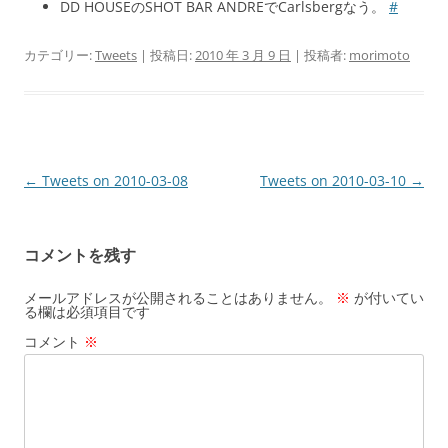
DD HOUSEのSHOT BAR ANDREでCarlsbergなう。
#
カテゴリー:
Tweets
| 投稿日:
2010 年 3 月 9 日
|
投稿者:
morimoto
投
←
Tweets on 2010-03-08
Tweets on 2010-03-10
→
稿
ナ
コメントを残す
ビ
ゲ
メールアドレスが公開されることはありません。
※
が付いてい
る欄は必須項目です
ー
コメント
※
シ
ョ
ン