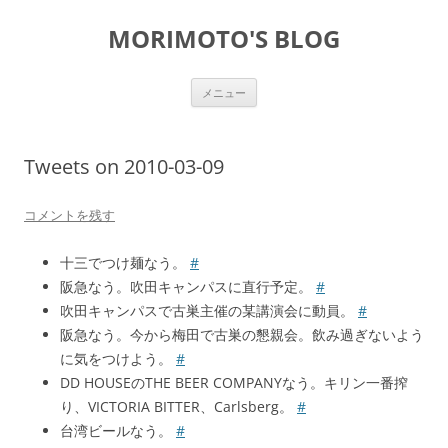
コ
ン
MORIMOTO'S BLOG
テ
ン
ツ
へ
ス
メニュー
キ
ッ
プ
Tweets on 2010-03-09
コメントを残す
十三でつけ麺なう。
#
阪急なう。吹田キャンパスに直行予定。
#
吹田キャンパスで古巣主催の某講演会に動員。
#
阪急なう。今から梅田で古巣の懇親会。飲み過ぎないよう
に気をつけよう。
#
DD HOUSEのTHE BEER COMPANYなう。キリン一番搾
り、VICTORIA BITTER、Carlsberg。
#
台湾ビールなう。
#